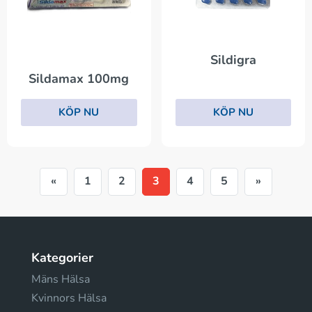
Sildigra
Sildamax 100mg
KÖP NU
KÖP NU
«
1
2
3
4
5
»
Kategorier
Mäns Hälsa
Kvinnors Hälsa