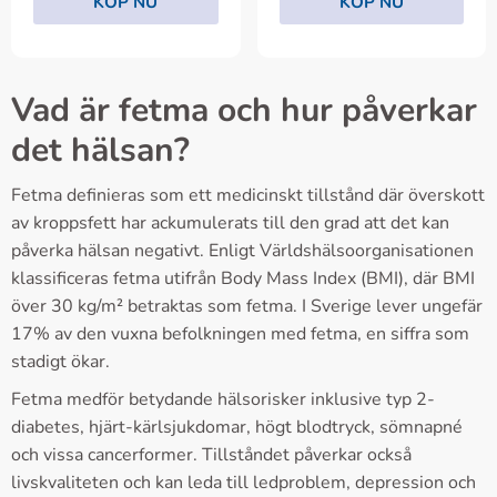
KÖP NU
KÖP NU
Vad är fetma och hur påverkar
det hälsan?
Fetma definieras som ett medicinskt tillstånd där överskott
av kroppsfett har ackumulerats till den grad att det kan
påverka hälsan negativt. Enligt Världshälsoorganisationen
klassificeras fetma utifrån Body Mass Index (BMI), där BMI
över 30 kg/m² betraktas som fetma. I Sverige lever ungefär
17% av den vuxna befolkningen med fetma, en siffra som
stadigt ökar.
Fetma medför betydande hälsorisker inklusive typ 2-
diabetes, hjärt-kärlsjukdomar, högt blodtryck, sömnapné
och vissa cancerformer. Tillståndet påverkar också
livskvaliteten och kan leda till ledproblem, depression och