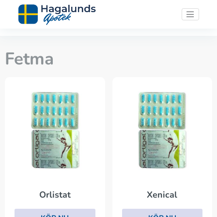
Fetma
Orlistat
Xenical