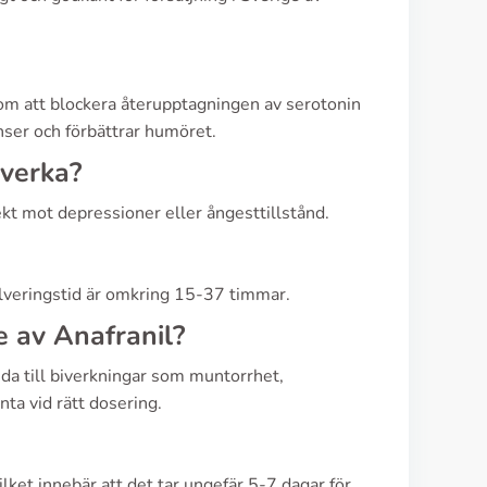
nom att blockera återupptagningen av serotonin
nser och förbättrar humöret.
 verka?
ekt mot depressioner eller ångesttillstånd.
alveringstid är omkring 15-37 timmar.
e av Anafranil?
eda till biverkningar som muntorrhet,
nta vid rätt dosering.
lket innebär att det tar ungefär 5-7 dagar för