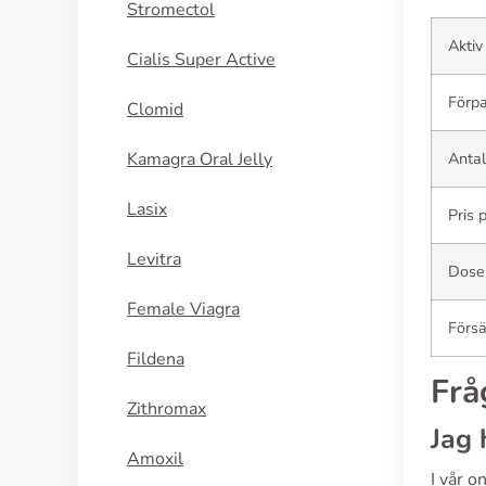
Stromectol
Aktiv
Cialis Super Active
Förpa
Clomid
Kamagra Oral Jelly
Antal
Lasix
Pris 
Levitra
Dose
Female Viagra
Försä
Fildena
Frå
Zithromax
Jag 
Amoxil
I vår 