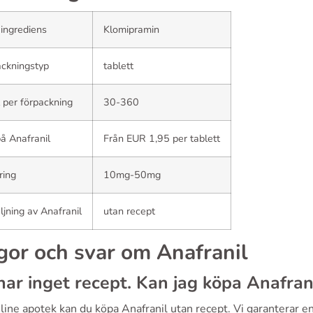
 ingrediens
Klomipramin
ckningstyp
tablett
 per förpackning
30-360
på Anafranil
Från EUR 1,95 per tablett
ring
10mg-50mg
ljning av Anafranil
utan recept
gor och svar om Anafranil
har inget recept. Kan jag köpa Anafrani
online apotek kan du köpa Anafranil utan recept. Vi garanterar