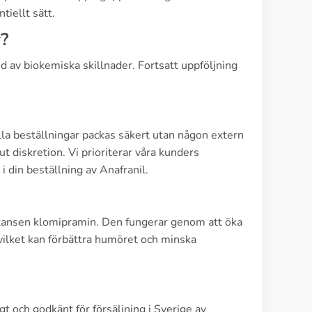
tiellt sätt.
r?
und av biokemiska skillnader. Fortsatt uppföljning
 Alla beställningar packas säkert utan någon extern
t diskretion. Vi prioriterar våra kunders
i din beställning av Anafranil.
stansen klomipramin. Den fungerar genom att öka
vilket kan förbättra humöret och minska
gt och godkänt för försäljning i Sverige av