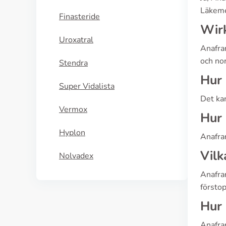
Läkeme
Finasteride
Wir
Uroxatral
Anafra
och nor
Stendra
Hur 
Super Vidalista
Det kan
Vermox
Hur 
Hyplon
Anafra
Vilk
Nolvadex
Anafran
förstop
Hur 
Anafran