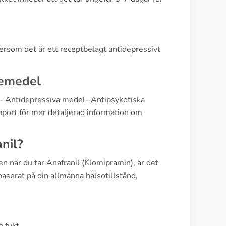
ersom det är ett receptbelagt antidepressivt
kemedel
l- Antidepressiva medel- Antipsykotiska
ort för mer detaljerad information om
nil?
n när du tar Anafranil (Klomipramin), är det
 baserat på din allmänna hälsotillstånd,