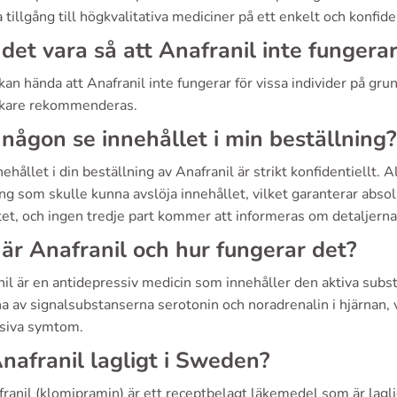
 tillgång till högkvalitativa mediciner på ett enkelt och konfiden
det vara så att Anafranil inte fungera
 kan hända att Anafranil inte fungerar för vissa individer på gr
kare rekommenderas.
någon se innehållet i min beställning?
nehållet i din beställning av Anafranil är strikt konfidentiellt.
g som skulle kunna avslöja innehållet, vilket garanterar absolu
tet, och ingen tredje part kommer att informeras om detaljerna 
är Anafranil och hur fungerar det?
nil är en antidepressiv medicin som innehåller den aktiva sub
a av signalsubstanserna serotonin och noradrenalin i hjärnan, 
siva symtom.
nafranil lagligt i Sweden?
franil (klomipramin) är ett receptbelagt läkemedel som är lagli