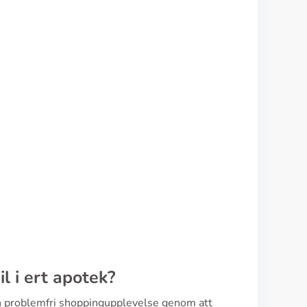
l i ert apotek?
 en problemfri shoppingupplevelse genom att