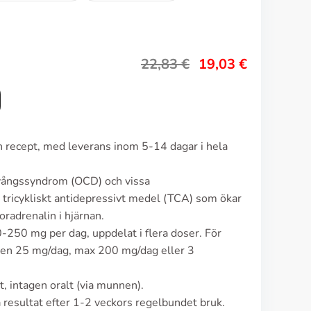
22,83
€
19,03
€
an recept, med leverans inom 5-14 dagar i hela
tvångssyndrom (OCD) och vissa
tricykliskt antidepressivt medel (TCA) som ökar
radrenalin i hjärnan.
-250 mg per dag, uppdelat i flera doser. För
osen 25 mg/dag, max 200 mg/dag eller 3
, intagen oralt (via munnen).
 resultat efter 1-2 veckors regelbundet bruk.