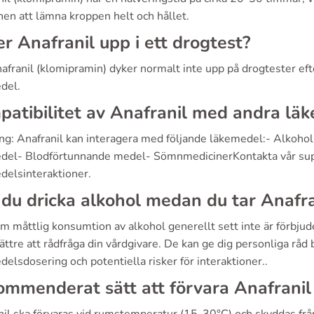
nen att lämna kroppen helt och hållet.
r Anafranil upp i ett drogtest?
afranil (klomipramin) dyker normalt inte upp på drogtester eft
del.
atibilitet av Anafranil med andra lä
ing: Anafranil kan interagera med följande läkemedel:- Alkoho
del- Blodförtunnande medel- SömnmedicinerKontakta vår supp
delsinteraktioner.
du dricka alkohol medan du tar Anafra
 måttlig konsumtion av alkohol generellt sett inte är förbjude
bättre att rådfråga din vårdgivare. De kan ge dig personliga råd
elsdosering och potentiella risker för interaktioner..
mmenderat sätt att förvara Anafranil