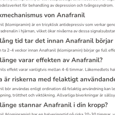
delsverket för behandling av depression och tvångssyndrom.
kmechanismus von Anafranil
nil (klomipramin) är en tricyklisk antidepressiv som verkar ge
adrenalin i hjärnan, vilket ökar nivåerna av dessa signalsubsta
lång tid tar det innan Anafranil börjar
 ta 2-4 veckor innan Anafranil (klomipramin) börjar ge full eff
länge varar effekten av Anafranil?
nils effekt varar vanligtvis mellan 4-6 timmar. Läkemedlets h
a är riskerna med felaktigt användand
il bör användas enligt ordination då felaktig användning kan l
pning, trötthet och viktökning. Allvarliga biverkningar är sällsy
länge stannar Anafranil i din kropp?
il (klomipramin) har en halveringstid på cirka 20-30 timmar, vi