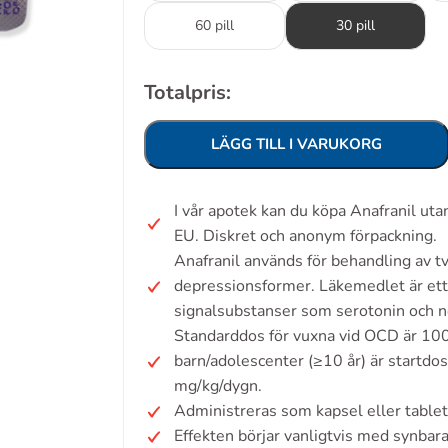
60 pill
30 pill
Totalpris:
LÄGG TILL I VARUKORG
I vår apotek kan du köpa Anafranil ut
EU. Diskret och anonym förpackning.
Anafranil används för behandling av 
depressionsformer. Läkemedlet är ett 
signalsubstanser som serotonin och no
Standarddos för vuxna vid OCD är 100
barn/adolescenter (≥10 år) är startd
mg/kg/dygn.
Administreras som kapsel eller tablett
Effekten börjar vanligtvis med synbara