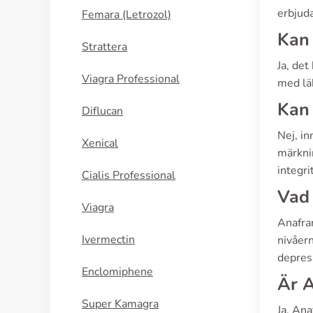
erbjuda
Femara (Letrozol)
Kan 
Strattera
Ja, det
Viagra Professional
med lä
Kan 
Diflucan
Nej, in
Xenical
märknin
integri
Cialis Professional
Vad 
Viagra
Anafra
Ivermectin
nivåern
depres
Enclomiphene
Är A
Super Kamagra
Ja, Ana