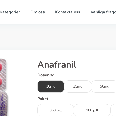
Kategorier
Om oss
Kontakta oss
Vanliga frago
Anafranil
Dosering
10mg
25mg
50mg
Paket
360 pill
180 pill