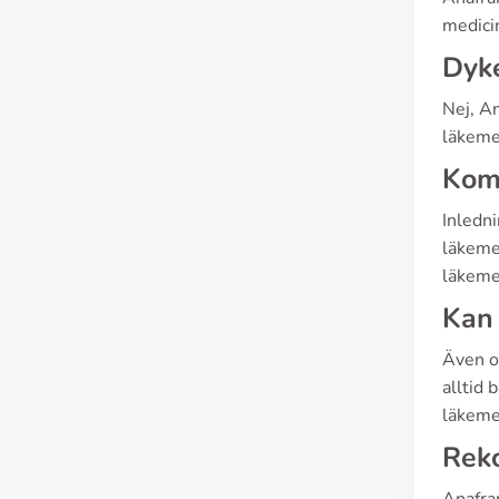
medici
Dyke
Nej, An
läkeme
Komp
Inledn
läkeme
läkeme
Kan 
Även om
alltid 
läkemed
Reko