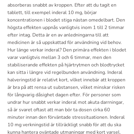
absorberas snabbt av kroppen. Efter att du tagit en
tablett, till exempel inderal 10 mg, börjar
koncentrationen i blodet stiga nästan omedelbart. Den
högsta effekten uppnås vanligtvis inom 1 till 2 timmar
efter intag. Detta är en av anledningarna till att
medicinen är så uppskattad för användning vid behov.
Hur länge verkar inderal? Den primära effekten i blodet
varar vanligtvis mellan 3 och 6 timmar, men den
stabiliserande effekten på hjärtrytmen och blodtrycket
kan sitta i längre vid regelbunden användning. Inderal
halveringstid är relativt kort, vilket innebär att kroppen
är bra på att rensa ut substansen, vilket minskar risken
för långvarig dåsighet dagen efter. För personer som
undrar hur snabbt verkar inderal mot akuta darrningar,
så är svaret oftast att man bör ta dosen cirka 60
minuter innan den förväntade stressituationen. Inderal
10 mg verkningstid är tillräckligt snabb för att du ska
kunna hantera oväntade utmaningar med kort varsel.