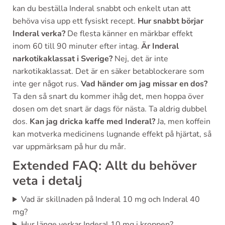
kan du beställa Inderal snabbt och enkelt utan att
behöva visa upp ett fysiskt recept.
Hur snabbt börjar
Inderal verka?
De flesta känner en märkbar effekt
inom 60 till 90 minuter efter intag.
Är Inderal
narkotikaklassat i Sverige?
Nej, det är inte
narkotikaklassat. Det är en säker betablockerare som
inte ger något rus.
Vad händer om jag missar en dos?
Ta den så snart du kommer ihåg det, men hoppa över
dosen om det snart är dags för nästa. Ta aldrig dubbel
dos.
Kan jag dricka kaffe med Inderal?
Ja, men koffein
kan motverka medicinens lugnande effekt på hjärtat, så
var uppmärksam på hur du mår.
Extended FAQ: Allt du behöver
veta i detalj
Vad är skillnaden på Inderal 10 mg och Inderal 40
mg?
Hur länge verkar Inderal 10 mg i kroppen?