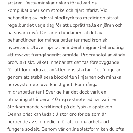
artärer. Detta minskar risken för allvarliga
komplikationer som stroke och hjärtinfarkt. Vid
behandling av inderal blodtryck tas medicinen oftast
regelbundet varje dag för att upprätthålla en jämn och
hälsosam nivå. Det är en fundamental del av
behandlingen för många patienter med kronisk
hypertoni. Utöver hjärtat är inderal migrän-behandling
ett mycket framgångsrikt område. Propranolol används
profylaktiskt, vilket innebär att det tas förebyggande
för att förhindra att anfallen ens startar. Det fungerar
genom att stabilisera blodkärlen i hjärnan och minska
nervsystemets överkänslighet. För många
migränpatienter i Sverige har det dock varit en
utmaning att inderal 40 mg restnoterad har varit en
återkommande verklighet på de fysiska apoteken.
Denna brist kan leda till stor oro för de som är
beroende av sin medicin för att kunna arbeta och
fungera socialt. Genom vår onlineplattform kan du ofta