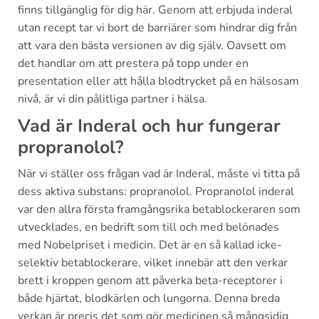
finns tillgänglig för dig här. Genom att erbjuda inderal
utan recept tar vi bort de barriärer som hindrar dig från
att vara den bästa versionen av dig själv. Oavsett om
det handlar om att prestera på topp under en
presentation eller att hålla blodtrycket på en hälsosam
nivå, är vi din pålitliga partner i hälsa.
Vad är Inderal och hur fungerar
propranolol?
När vi ställer oss frågan vad är Inderal, måste vi titta på
dess aktiva substans: propranolol. Propranolol inderal
var den allra första framgångsrika betablockeraren som
utvecklades, en bedrift som till och med belönades
med Nobelpriset i medicin. Det är en så kallad icke-
selektiv betablockerare, vilket innebär att den verkar
brett i kroppen genom att påverka beta-receptorer i
både hjärtat, blodkärlen och lungorna. Denna breda
verkan är precis det som gör medicinen så mångsidig