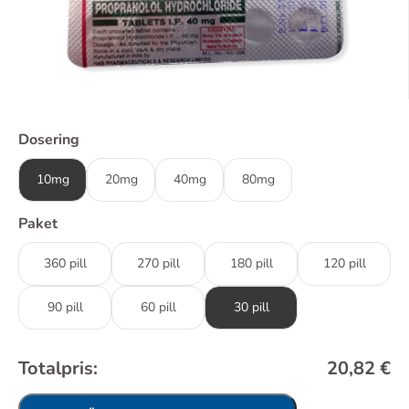
Dosering
10mg
20mg
40mg
80mg
Paket
360 pill
270 pill
180 pill
120 pill
90 pill
60 pill
30 pill
Totalpris:
20,82
€