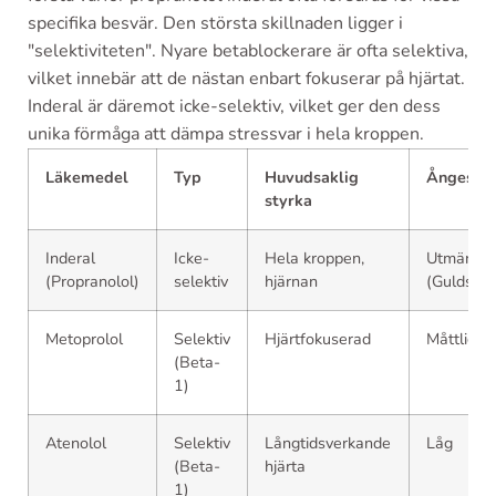
specifika besvär. Den största skillnaden ligger i
"selektiviteten". Nyare betablockerare är ofta selektiva,
vilket innebär att de nästan enbart fokuserar på hjärtat.
Inderal är däremot icke-selektiv, vilket ger den dess
unika förmåga att dämpa stressvar i hela kroppen.
Läkemedel
Typ
Huvudsaklig
Ångestko
styrka
Inderal
Icke-
Hela kroppen,
Utmärkt
(Propranolol)
selektiv
hjärnan
(Guldstan
Metoprolol
Selektiv
Hjärtfokuserad
Måttlig
(Beta-
1)
Atenolol
Selektiv
Långtidsverkande
Låg
(Beta-
hjärta
1)