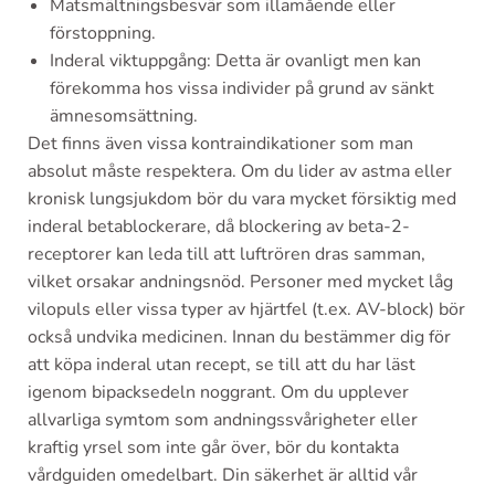
Matsmältningsbesvär som illamående eller
förstoppning.
Inderal viktuppgång: Detta är ovanligt men kan
förekomma hos vissa individer på grund av sänkt
ämnesomsättning.
Det finns även vissa kontraindikationer som man
absolut måste respektera. Om du lider av astma eller
kronisk lungsjukdom bör du vara mycket försiktig med
inderal betablockerare, då blockering av beta-2-
receptorer kan leda till att luftrören dras samman,
vilket orsakar andningsnöd. Personer med mycket låg
vilopuls eller vissa typer av hjärtfel (t.ex. AV-block) bör
också undvika medicinen. Innan du bestämmer dig för
att köpa inderal utan recept, se till att du har läst
igenom bipacksedeln noggrant. Om du upplever
allvarliga symtom som andningssvårigheter eller
kraftig yrsel som inte går över, bör du kontakta
vårdguiden omedelbart. Din säkerhet är alltid vår