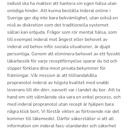
individ ska ha makten att hantera sin egen hälsa utan
onödiga hinder. Att kunna beställa Inderal online i
Sverige ger dig inte bara bekvämlighet, utan också en
nivå av diskretion som det traditionella systemet
sällan kan erbjuda. Frågor som rör mental hälsa, som
till exempel inderal mot ångest eller behovet av
inderal vid behov inför sociala situationer, är djupt
personliga. Genom att eliminera behovet av ett fysiskt
läkarbesök för varje receptförnyelse sparar du tid och
slipper förklara dina mest privata bekymmer för
främlingar. Vår mission är att tillhandahålla
propranolol inderal av högsta kvalitet med snabb
leverans till din dörr, oavsett var i landet du bor. Att ta
hand om sitt välmående ska vara en enkel process, och
med inderal propranolol utan recept är hjälpen bara
några klick bort. Vi förstår vikten av förtroende när det
kommer till läkemedel. Därför säkerställer vi att all
information om inderal fass-standarder och säkerhet