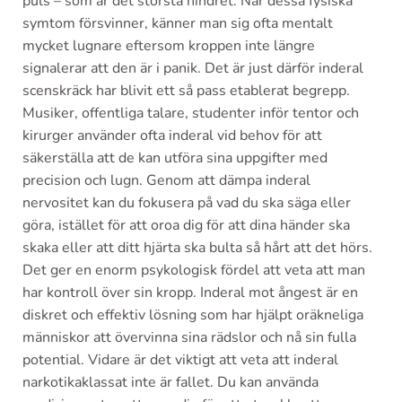
puls – som är det största hindret. När dessa fysiska
symtom försvinner, känner man sig ofta mentalt
mycket lugnare eftersom kroppen inte längre
signalerar att den är i panik. Det är just därför inderal
scenskräck har blivit ett så pass etablerat begrepp.
Musiker, offentliga talare, studenter inför tentor och
kirurger använder ofta inderal vid behov för att
säkerställa att de kan utföra sina uppgifter med
precision och lugn. Genom att dämpa inderal
nervositet kan du fokusera på vad du ska säga eller
göra, istället för att oroa dig för att dina händer ska
skaka eller att ditt hjärta ska bulta så hårt att det hörs.
Det ger en enorm psykologisk fördel att veta att man
har kontroll över sin kropp. Inderal mot ångest är en
diskret och effektiv lösning som har hjälpt oräkneliga
människor att övervinna sina rädslor och nå sin fulla
potential. Vidare är det viktigt att veta att inderal
narkotikaklassat inte är fallet. Du kan använda