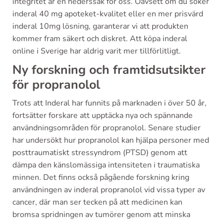
integritet är en hederssak för oss. Oavsett om du söker
inderal 40 mg apoteket-kvalitet eller en mer prisvärd
inderal 10mg lösning, garanterar vi att produkten
kommer fram säkert och diskret. Att köpa inderal
online i Sverige har aldrig varit mer tillförlitligt.
Ny forskning och framtidsutsikter
för propranolol
Trots att Inderal har funnits på marknaden i över 50 år,
fortsätter forskare att upptäcka nya och spännande
användningsområden för propranolol. Senare studier
har undersökt hur propranolol kan hjälpa personer med
posttraumatiskt stressyndrom (PTSD) genom att
dämpa den känslomässiga intensiteten i traumatiska
minnen. Det finns också pågående forskning kring
användningen av inderal propranolol vid vissa typer av
cancer, där man ser tecken på att medicinen kan
bromsa spridningen av tumörer genom att minska