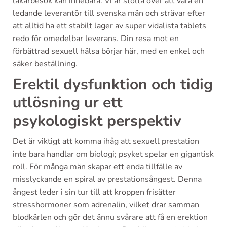
läkarbesök kan innebära. Vi är stolta över att vara en
ledande leverantör till svenska män och strävar efter
att alltid ha ett stabilt lager av super vidalista tablets
redo för omedelbar leverans. Din resa mot en
förbättrad sexuell hälsa börjar här, med en enkel och
säker beställning.
Erektil dysfunktion och tidig
utlösning ur ett
psykologiskt perspektiv
Det är viktigt att komma ihåg att sexuell prestation
inte bara handlar om biologi; psyket spelar en gigantisk
roll. För många män skapar ett enda tillfälle av
misslyckande en spiral av prestationsångest. Denna
ångest leder i sin tur till att kroppen frisätter
stresshormoner som adrenalin, vilket drar samman
blodkärlen och gör det ännu svårare att få en erektion