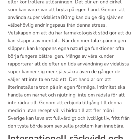
eller kontrollera utlösningen. Det blir en ond cirkel
som kan vara svär att bryta på egen hand. Genom att
använda super vidalista 80mg kan du ge dig själv en
välbehövlig andningspaus från denna stress.
Vetskapen om att du har farmakologiskt stöd gör att du
kan slappna av mentalt. När den mentala spänningen
släpper, kan kroppens egna naturliga funktioner ofta
börja fungera bättre igen. Många av våra kunder
rapporterar att de efter en tids användning av vidalista
super känner sig mer självsäkra även de gånger de
väljer att inte ta en tablett. Det handlar om att
återinstallera tron på sin egen förmåga. Intimitet ska
handla om närhet och njutning, inte om rädsla för att
inte räcka till. Genom att erbjuda tillgång till denna
medicin utan recept vill vi bidra till att fler män i
Sverige kan leva ett fullvärdigt och lyckligt liv, fritt från
den tysta börda som sexuella problem kan innebära.
Internationell räckvidd och