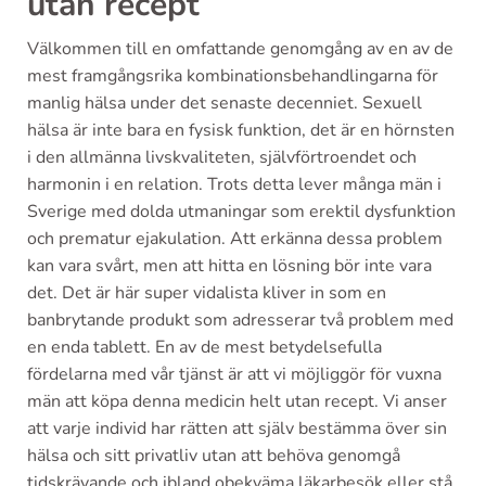
utan recept
Välkommen till en omfattande genomgång av en av de
mest framgångsrika kombinationsbehandlingarna för
manlig hälsa under det senaste decenniet. Sexuell
hälsa är inte bara en fysisk funktion, det är en hörnsten
i den allmänna livskvaliteten, självförtroendet och
harmonin i en relation. Trots detta lever många män i
Sverige med dolda utmaningar som erektil dysfunktion
och prematur ejakulation. Att erkänna dessa problem
kan vara svårt, men att hitta en lösning bör inte vara
det. Det är här super vidalista kliver in som en
banbrytande produkt som adresserar två problem med
en enda tablett. En av de mest betydelsefulla
fördelarna med vår tjänst är att vi möjliggör för vuxna
män att köpa denna medicin helt utan recept. Vi anser
att varje individ har rätten att själv bestämma över sin
hälsa och sitt privatliv utan att behöva genomgå
tidskrävande och ibland obekväma läkarbesök eller stå