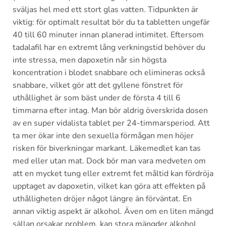
sväljas hel med ett stort glas vatten. Tidpunkten är
viktig: för optimalt resultat bör du ta tabletten ungefär
40 till 60 minuter innan planerad intimitet. Eftersom
tadalafil har en extremt lång verkningstid behöver du
inte stressa, men dapoxetin når sin högsta
koncentration i blodet snabbare och elimineras också
snabbare, vilket gör att det gyllene fönstret för
uthållighet är som bäst under de första 4 till 6
timmarna efter intag. Man bör aldrig överskrida dosen
av en super vidalista tablet per 24-timmarsperiod. Att
ta mer ökar inte den sexuella förmågan men höjer
risken för biverkningar markant. Läkemedlet kan tas
med eller utan mat. Dock bör man vara medveten om
att en mycket tung eller extremt fet måltid kan fördröja
upptaget av dapoxetin, vilket kan göra att effekten på
uthålligheten dröjer något längre än förväntat. En
annan viktig aspekt är alkohol. Även om en liten mängd
sällan orsakar problem, kan stora mängder alkohol