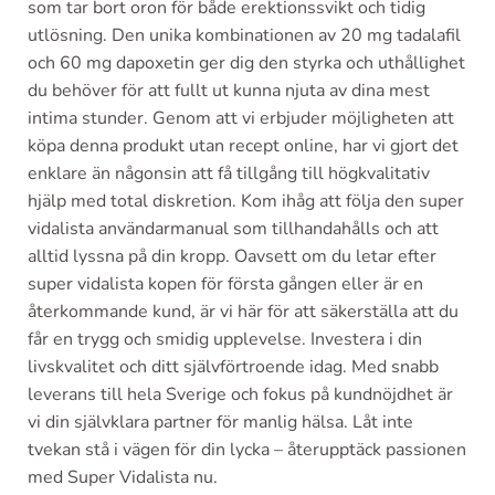
som tar bort oron för både erektionssvikt och tidig
utlösning. Den unika kombinationen av 20 mg tadalafil
och 60 mg dapoxetin ger dig den styrka och uthållighet
du behöver för att fullt ut kunna njuta av dina mest
intima stunder. Genom att vi erbjuder möjligheten att
köpa denna produkt utan recept online, har vi gjort det
enklare än någonsin att få tillgång till högkvalitativ
hjälp med total diskretion. Kom ihåg att följa den super
vidalista användarmanual som tillhandahålls och att
alltid lyssna på din kropp. Oavsett om du letar efter
super vidalista kopen för första gången eller är en
återkommande kund, är vi här för att säkerställa att du
får en trygg och smidig upplevelse. Investera i din
livskvalitet och ditt självförtroende idag. Med snabb
leverans till hela Sverige och fokus på kundnöjdhet är
vi din självklara partner för manlig hälsa. Låt inte
tvekan stå i vägen för din lycka – återupptäck passionen
med Super Vidalista nu.