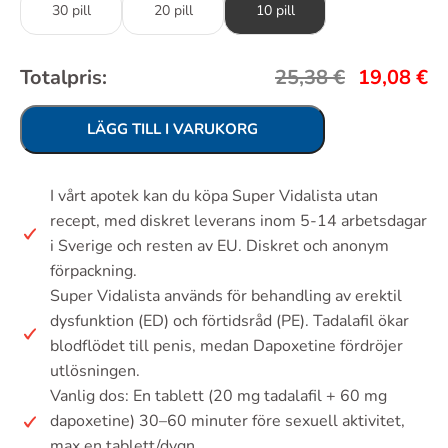
30 pill
20 pill
10 pill
Totalpris:
25,38
€
19,08
€
LÄGG TILL I VARUKORG
I vårt apotek kan du köpa Super Vidalista utan
recept, med diskret leverans inom 5-14 arbetsdagar
i Sverige och resten av EU. Diskret och anonym
förpackning.
Super Vidalista används för behandling av erektil
dysfunktion (ED) och förtidsråd (PE). Tadalafil ökar
blodflödet till penis, medan Dapoxetine fördröjer
utlösningen.
Vanlig dos: En tablett (20 mg tadalafil + 60 mg
dapoxetine) 30–60 minuter före sexuell aktivitet,
max en tablett/dygn.