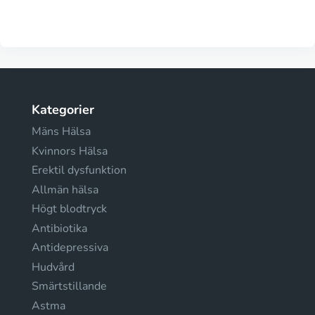
Kategorier
Mäns Hälsa
Kvinnors Hälsa
Erektil dysfunktion
Allmän hälsa
Högt blodtryck
Antibiotika
Antidepressiva
Hudvård
Smärtstillande
Astma