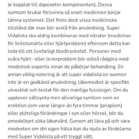
är kopplat till dapoxetin-komponenten). Dessa
symtom brukar försvinna så snart medicinen börjar
lämna systemet. Det finns dock vissa medicinska
tillstånd där man bör avstå från användning. Super
Vidalista ska aldrig kombineras med nitrater (mediciner
för bröstsmärta eller hjärtproblem) eftersom detta kan
leda till ett livsfarligt blodtrycksfall. Personer med
svåra hjärt- eller leverproblem bör också rådgöra med
medicinsk expertis innan de påbörjar behandling. En
annan viktig notering är att super vidalista on women
inte är en godkänd användning; läkemedlet är specifikt
utvecklat och testat för den manliga fysiologin. Om du
upplever sällsynta men allvarliga symtom som en
erektion som varar längre än fyra timmar (priapism)
eller plötsliga förändringar i syn eller hörsel, bör du
omedelbart söka läkarvård. Genom att läsa på och vara
medveten om din egen hälsa kan du njuta av fördelarna
med Super Vidalista på ett tryggt sätt.