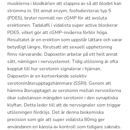
musklerna i blodkärlen att slappna av så att blodet kan
strömma in. Ett annat enzym, fosfodiesteras typ 5
(PDE5), bryter normalt ner cGMP för att avsluta
erektionen. Tadalafil i vidalista super active blockerar
PDE5, vilket gör att cGMP-nivåerna förblir höga.
Resultatet är en erektion som uppstår lättare och varar
betydligt längre, förutsatt att sexuell upphetsning
finns närvarande. Dapoxetin arbetar på ett helt annat
sätt, nämligen i nervsystemet. Tidig utlösning är ofta
kopplat till hur serotonin signalerar i hjärnan.
Dapoxetin är en kortverkande selektiv
serotoninåterupptagshämmare (SSRI). Genom att
hämma återupptaget av serotonin mellan nervcellerna
ökar substansen mängden serotonin i den synaptiska
klyftan. Detta leder till att de nervsignaler som triggar
utlösningen fördröjs. Det är denna biokemiska
precision som gör att super vidalista 80mg ger
användaren en känsla av kontroll som tidigare saknats.