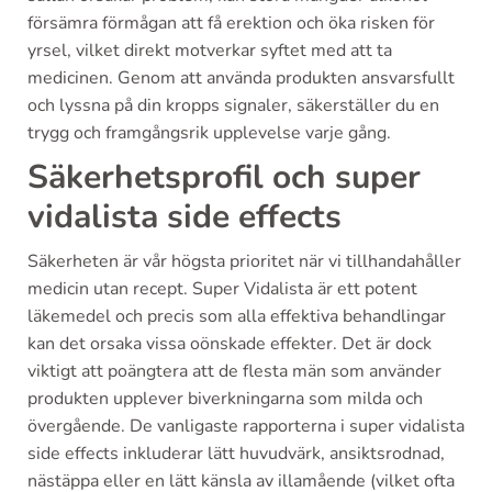
försämra förmågan att få erektion och öka risken för
yrsel, vilket direkt motverkar syftet med att ta
medicinen. Genom att använda produkten ansvarsfullt
och lyssna på din kropps signaler, säkerställer du en
trygg och framgångsrik upplevelse varje gång.
Säkerhetsprofil och super
vidalista side effects
Säkerheten är vår högsta prioritet när vi tillhandahåller
medicin utan recept. Super Vidalista är ett potent
läkemedel och precis som alla effektiva behandlingar
kan det orsaka vissa oönskade effekter. Det är dock
viktigt att poängtera att de flesta män som använder
produkten upplever biverkningarna som milda och
övergående. De vanligaste rapporterna i super vidalista
side effects inkluderar lätt huvudvärk, ansiktsrodnad,
nästäppa eller en lätt känsla av illamående (vilket ofta