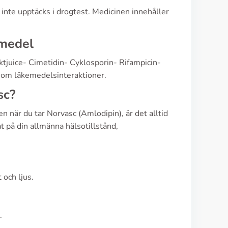
inte upptäcks i drogtest. Medicinen innehåller
emedel
ktjuice- Cimetidin- Cyklosporin- Rifampicin-
 om läkemedelsinteraktioner.
sc?
n när du tar Norvasc (Amlodipin), är det alltid
at på din allmänna hälsotillstånd,
 och ljus.
.