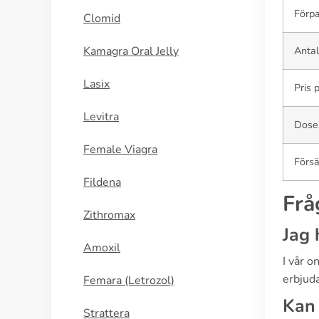
Förpa
Clomid
Kamagra Oral Jelly
Antal
Lasix
Pris 
Levitra
Dose
Female Viagra
Försä
Fildena
Frå
Zithromax
Jag 
Amoxil
I vår 
erbjuda
Femara (Letrozol)
Kan 
Strattera