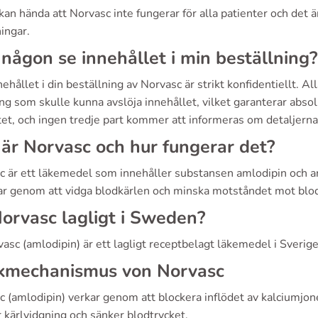
 kan hända att Norvasc inte fungerar för alla patienter och det ä
ingar.
någon se innehållet i min beställning?
nehållet i din beställning av Norvasc är strikt konfidentiellt. 
g som skulle kunna avslöja innehållet, vilket garanterar absolu
tet, och ingen tredje part kommer att informeras om detaljerna 
är Norvasc och hur fungerar det?
c är ett läkemedel som innehåller substansen amlodipin och an
ar genom att vidga blodkärlen och minska motståndet mot blodf
orvasc lagligt i Sweden?
vasc (amlodipin) är ett lagligt receptbelagt läkemedel i Sverig
kmechanismus von Norvasc
 (amlodipin) verkar genom att blockera inflödet av kalciumjone
 kärlvidgning och sänker blodtrycket.