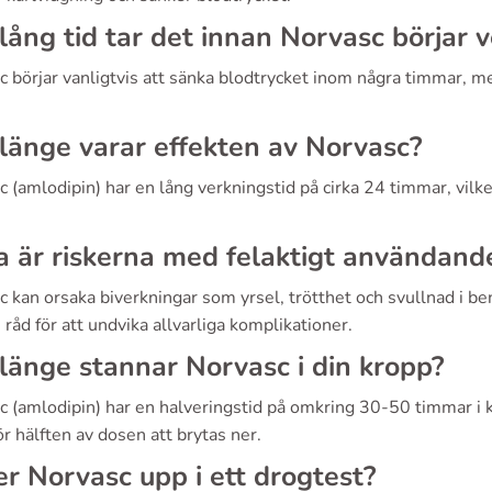
lång tid tar det innan Norvasc börjar 
c börjar vanligtvis att sänka blodtrycket inom några timmar, m
länge varar effekten av Norvasc?
 (amlodipin) har en lång verkningstid på cirka 24 timmar, vilke
a är riskerna med felaktigt användand
 kan orsaka biverkningar som yrsel, trötthet och svullnad i ben 
 råd för att undvika allvarliga komplikationer.
länge stannar Norvasc i din kropp?
 (amlodipin) har en halveringstid på omkring 30-50 timmar i kr
ör hälften av dosen att brytas ner.
r Norvasc upp i ett drogtest?