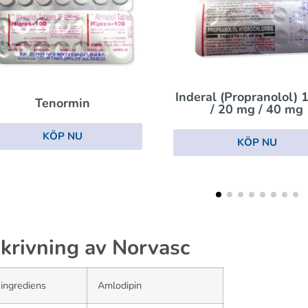
nderal (Propranolol) 10 mg
Inderal La
/ 20 mg / 40 mg
KÖP NU
KÖP NU
krivning av Norvasc
 ingrediens
Amlodipin