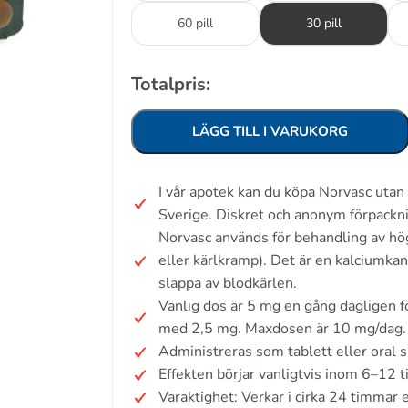
60 pill
30 pill
Totalpris:
LÄGG TILL I VARUKORG
I vår apotek kan du köpa Norvasc utan
Sverige. Diskret och anonym förpackn
Norvasc används för behandling av hög
eller kärlkramp). Det är en kalciumka
slappa av blodkärlen.
Vanlig dos är 5 mg en gång dagligen fö
med 2,5 mg. Maxdosen är 10 mg/dag. 
Administreras som tablett eller oral 
Effekten börjar vanligtvis inom 6–12 ti
Varaktighet: Verkar i cirka 24 timmar e