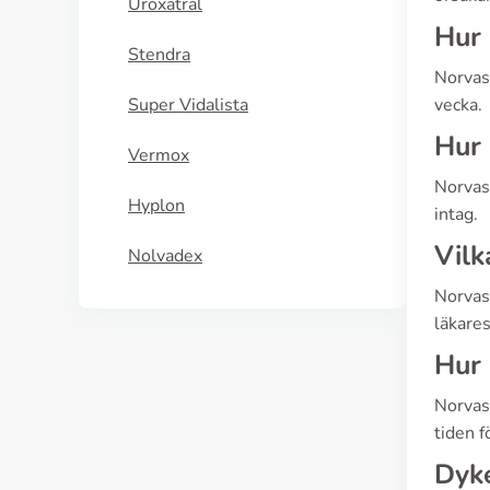
Uroxatral
Hur 
Stendra
Norvas
Super Vidalista
vecka.
Hur 
Vermox
Norvasc
Hyplon
intag.
Vilk
Nolvadex
Norvasc
läkares
Hur 
Norvasc
tiden f
Dyke