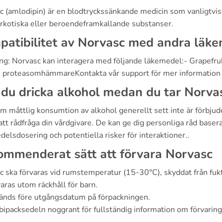
c (amlodipin) är en blodtryckssänkande medicin som vanligtvis 
arkotiska eller beroendeframkallande substanser.
atibilitet av Norvasc med andra läk
ing: Norvasc kan interagera med följande läkemedel:- Grapefru
n proteasomhämmareKontakta vår support för mer information
du dricka alkohol medan du tar Norva
 måttlig konsumtion av alkohol generellt sett inte är förbjude
att rådfråga din vårdgivare. De kan ge dig personliga råd baser
elsdosering och potentiella risker för interaktioner..
mmenderat sätt att förvara Norvasc
 ska förvaras vid rumstemperatur (15-30°C), skyddat från fukt
aras utom räckhåll för barn.
änds före utgångsdatum på förpackningen.
bipacksedeln noggrant för fullständig information om förvaring