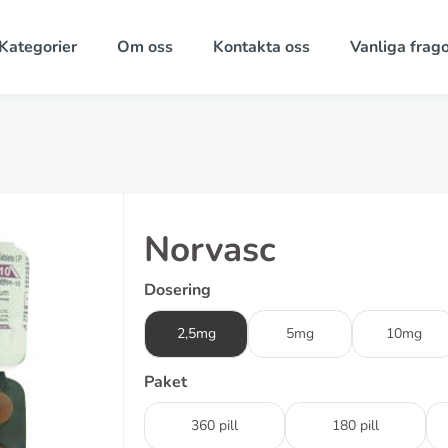
Kategorier
Om oss
Kontakta oss
Vanliga frago
Norvasc
Dosering
2,5mg
5mg
10mg
Paket
360 pill
180 pill