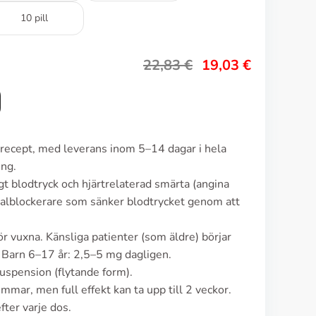
10 pill
22,83
€
19,03
€
 recept, med leverans inom 5–14 dagar i hela
ing.
t blodtryck och hjärtrelaterad smärta (angina
nalblockerare som sänker blodtrycket genom att
r vuxna. Känsliga patienter (som äldre) börjar
Barn 6–17 år: 2,5–5 mg dagligen.
suspension (flytande form).
mmar, men full effekt kan ta upp till 2 veckor.
fter varje dos.