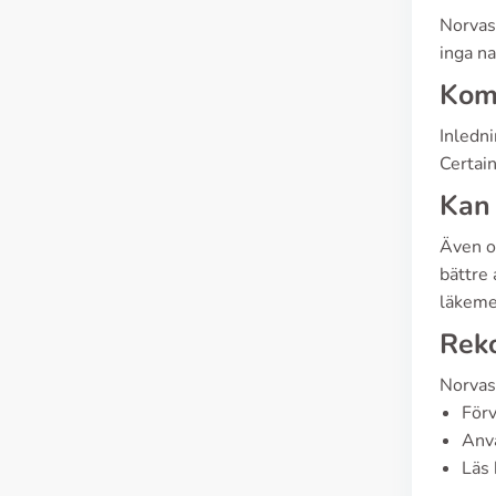
Norvas
inga n
Komp
Inledn
Certai
Kan 
Även om
bättre 
läkemed
Reko
Norvasc
Förv
Anv
Läs 