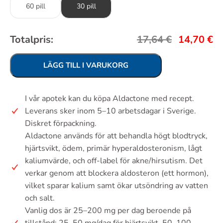
60 pill
30 pill
Totalpris:
17,64
€
14,70
€
LÄGG TILL I VARUKORG
I vår apotek kan du köpa Aldactone med recept.
Leverans sker inom 5–10 arbetsdagar i Sverige.
Diskret förpackning.
Aldactone används för att behandla högt blodtryck,
hjärtsvikt, ödem, primär hyperaldosteronism, lågt
kaliumvärde, och off-label för akne/hirsutism. Det
verkar genom att blockera aldosteron (ett hormon),
vilket sparar kalium samt ökar utsöndring av vatten
och salt.
Vanlig dos är 25–200 mg per dag beroende på
tillstånd: 25–50 mg/dag för hjärtsvikt, 50–100