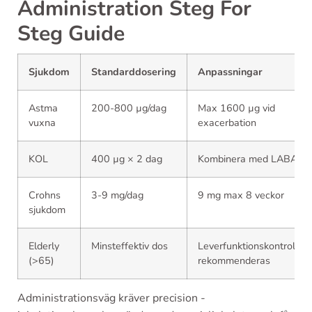
Administration Steg For
Steg Guide
Sjukdom
Standarddosering
Anpassningar
Astma
200-800 µg/dag
Max 1600 µg vid
vuxna
exacerbation
KOL
400 µg × 2 dag
Kombinera med LABA
Crohns
3-9 mg/dag
9 mg max 8 veckor
sjukdom
Elderly
Minsteffektiv dos
Leverfunktionskontroll
(>65)
rekommenderas
Administrationsväg kräver precision -