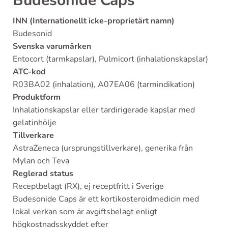
Budesonide Caps
INN (Internationellt icke-proprietärt namn)
Budesonid
Svenska varumärken
Entocort (tarmkapslar), Pulmicort (inhalationskapslar)
ATC-kod
R03BA02 (inhalation), A07EA06 (tarmindikation)
Produktform
Inhalationskapslar eller tardirigerade kapslar med
gelatinhölje
Tillverkare
AstraZeneca (ursprungstillverkare), generika från
Mylan och Teva
Reglerad status
Receptbelagt (RX), ej receptfritt i Sverige
Budesonide Caps är ett kortikosteroidmedicin med
lokal verkan som är avgiftsbelagt enligt
högkostnadsskyddet efter