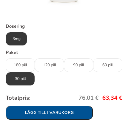
Dosering
3mg
Paket
180 pill
120 pill
90 pill
60 pill
30 pill
Totalpris:
76,01
€
63,34
€
LÄGG TILL I VARUKORG