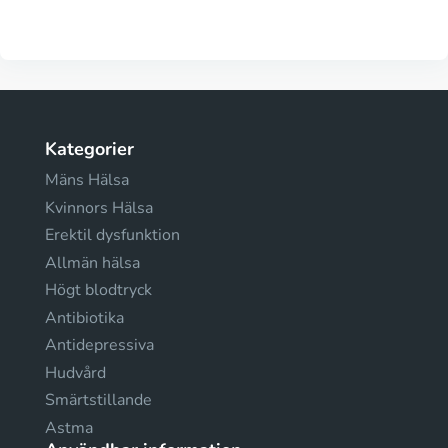
Kategorier
Mäns Hälsa
Kvinnors Hälsa
Erektil dysfunktion
Allmän hälsa
Högt blodtryck
Antibiotika
Antidepressiva
Hudvård
Smärtstillande
Astma