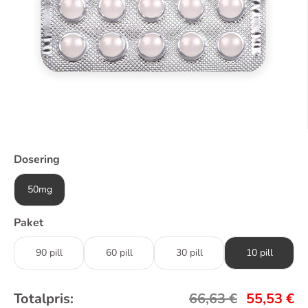
Dosering
50mg
Paket
90 pill
60 pill
30 pill
10 pill
Totalpris:
66,63
€
55,53
€