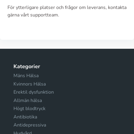
För ytterligare platser och frågor om leverans, kontakta
gärna vårt supportteam.
Kategorier
Mäns Hälsa
Kvinnors Hälsa
Erektil dysfunktion
Allmän hälsa
Högt blodtryck
Antibiotika
Antidepressiva
Hudvård