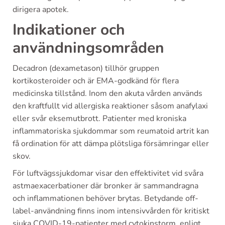
dirigera apotek.
Indikationer och
användningsområden
Decadron (dexametason) tillhör gruppen
kortikosteroider och är EMA-godkänd för flera
medicinska tillstånd. Inom den akuta vården används
den kraftfullt vid allergiska reaktioner såsom anafylaxi
eller svår eksemutbrott. Patienter med kroniska
inflammatoriska sjukdommar som reumatoid artrit kan
få ordination för att dämpa plötsliga försämringar eller
skov.
För luftvägssjukdomar visar den effektivitet vid svåra
astmaexacerbationer där bronker är sammandragna
och inflammationen behöver brytas. Betydande off-
label-användning finns inom intensivvården för kritiskt
sjuka COVID-19-patienter med cytokinstorm, enligt