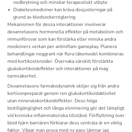
nedbrytning och minskar terapeutiskt utbyte
Diabetesmediciner kan kräva dosjusteringar på
grund av blodsockerreglering
Mekanismen för dessa interaktioner involverar
dexametasons hormonella effekter på metabolism och
immunförsvar som kan förstärka eller minska andra
mediciners verkan per antiinflam gameplay. Planera
behandlingar noggrant när flera läkemedel kombineras
med kortikosteroider. Övervaka särskilt förstärkta
glukokortikoideffekter och interaktioner på mag
tarmsäkerhet.
Dexametasons farmakodynamik skiljer sig från andra
kortisonpreparat genom ren glukokortikoidaktivitet
utan mineralokortikoideffekter. Dess höga
biotillgänglighet och långa eliminering gör det lämpligt
vid kroniska inflammatoriska tillstånd. Förflyttning över
blod hjärn barriären förklarar dess centrala är en viktig
faktor. Vågar man prova med ny pass lämnar jag