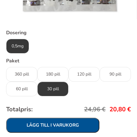
Dosering
0,5mg
Paket
360 pill
180 pill
120 pill
90 pill
60 pill
30 pill
Totalpris:
24,96
€
20,80
€
LÄGG TILL I VARUKORG