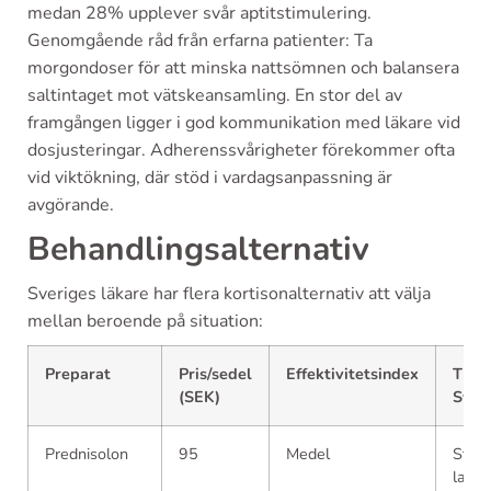
medan 28% upplever svår aptitstimulering.
Genomgående råd från erfarna patienter: Ta
morgondoser för att minska nattsömnen och balansera
saltintaget mot vätskeansamling. En stor del av
framgången ligger i god kommunikation med läkare vid
dosjusteringar. Adherenssvårigheter förekommer ofta
vid viktökning, där stöd i vardagsanpassning är
avgörande.
Behandlingsalternativ
Sveriges läkare har flera kortisonalternativ att välja
mellan beroende på situation:
Preparat
Pris/sedel
Effektivitetsindex
Tillg
(SEK)
Sver
Prednisolon
95
Medel
Stor
lager