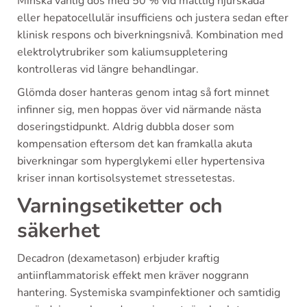
Minska vanlig dos med 50 % vid måttlig njurskada
eller hepatocellulär insufficiens och justera sedan efter
klinisk respons och biverkningsnivå. Kombination med
elektrolytrubriker som kaliumsuppletering
kontrolleras vid längre behandlingar.
Glömda doser hanteras genom intag så fort minnet
infinner sig, men hoppas över vid närmande nästa
doseringstidpunkt. Aldrig dubbla doser som
kompensation eftersom det kan framkalla akuta
biverkningar som hyperglykemi eller hypertensiva
kriser innan kortisolsystemet stressetestas.
Varningsetiketter och
säkerhet
Decadron (dexametason) erbjuder kraftig
antiinflammatorisk effekt men kräver noggrann
hantering. Systemiska svampinfektioner och samtidig