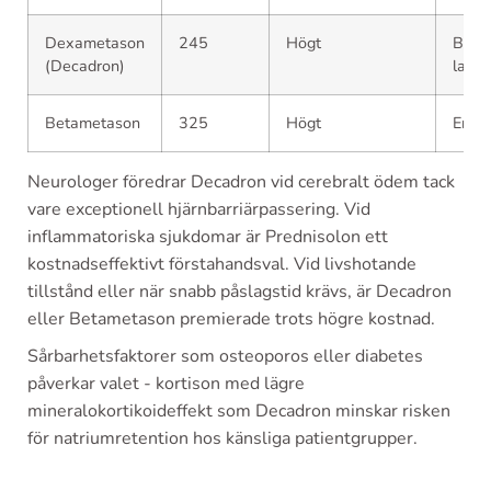
Dexametason
245
Högt
Begr
(Decadron)
lager
Betametason
325
Högt
Endas
Neurologer föredrar Decadron vid cerebralt ödem tack
vare exceptionell hjärnbarriärpassering. Vid
inflammatoriska sjukdomar är Prednisolon ett
kostnadseffektivt förstahandsval. Vid livshotande
tillstånd eller när snabb påslagstid krävs, är Decadron
eller Betametason premierade trots högre kostnad.
Sårbarhetsfaktorer som osteoporos eller diabetes
påverkar valet - kortison med lägre
mineralokortikoideffekt som Decadron minskar risken
för natriumretention hos känsliga patientgrupper.