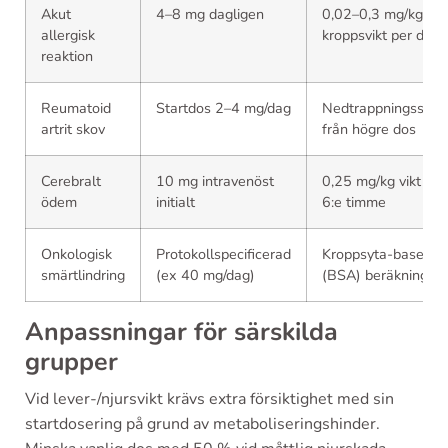
Akut
4–8 mg dagligen
0,02–0,3 mg/kg
allergisk
kroppsvikt per dag
reaktion
Reumatoid
Startdos 2–4 mg/dag
Nedtrappningssch
artrit skov
från högre dos
Cerebralt
10 mg intravenöst
0,25 mg/kg vikt var
ödem
initialt
6:e timme
Onkologisk
Protokollspecificerad
Kroppsyta-baserad
smärtlindring
(ex 40 mg/dag)
(BSA) beräkning
Anpassningar för särskilda
grupper
Vid lever-/njursvikt krävs extra försiktighet med sin
startdosering på grund av metaboliseringshinder.