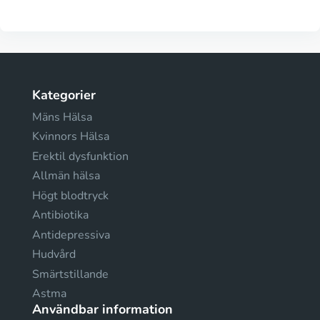
Kategorier
Mäns Hälsa
Kvinnors Hälsa
Erektil dysfunktion
Allmän hälsa
Högt blodtryck
Antibiotika
Antidepressiva
Hudvård
Smärtstillande
Astma
Användbar information