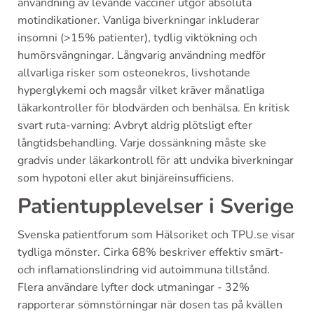
användning av levande vacciner utgör absoluta
motindikationer. Vanliga biverkningar inkluderar
insomni (>15% patienter), tydlig viktökning och
humörsvängningar. Långvarig användning medför
allvarliga risker som osteonekros, livshotande
hyperglykemi och magsår vilket kräver månatliga
läkarkontroller för blodvärden och benhälsa. En kritisk
svart ruta-varning: Avbryt aldrig plötsligt efter
långtidsbehandling. Varje dossänkning måste ske
gradvis under läkarkontroll för att undvika biverkningar
som hypotoni eller akut binjäreinsufficiens.
Patientupplevelser i Sverige
Svenska patientforum som Hälsoriket och TPU.se visar
tydliga mönster. Cirka 68% beskriver effektiv smärt-
och inflamationslindring vid autoimmuna tillstånd.
Flera användare lyfter dock utmaningar - 32%
rapporterar sömnstörningar när dosen tas på kvällen