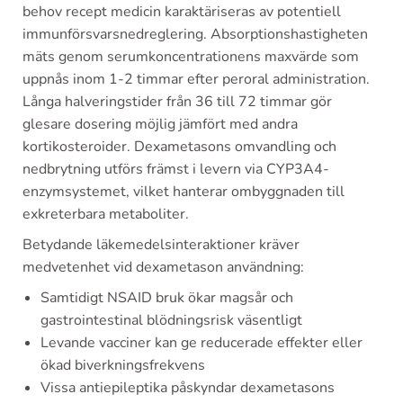
behov recept medicin karaktäriseras av potentiell
immunförsvarsnedreglering. Absorptionshastigheten
mäts genom serumkoncentrationens maxvärde som
uppnås inom 1-2 timmar efter peroral administration.
Långa halveringstider från 36 till 72 timmar gör
glesare dosering möjlig jämfört med andra
kortikosteroider. Dexametasons omvandling och
nedbrytning utförs främst i levern via CYP3A4-
enzymsystemet, vilket hanterar ombyggnaden till
exkreterbara metaboliter.
Betydande läkemedelsinteraktioner kräver
medvetenhet vid dexametason användning:
Samtidigt NSAID bruk ökar magsår och
gastrointestinal blödningsrisk väsentligt
Levande vacciner kan ge reducerade effekter eller
ökad biverkningsfrekvens
Vissa antiepileptika påskyndar dexametasons