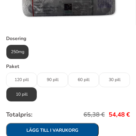
Dosering
250mg
Paket
120 pill
90 pill
60 pill
30 pill
10 pill
Totalpris:
65,38
€
54,48
€
LÄGG TILL I VARUKORG