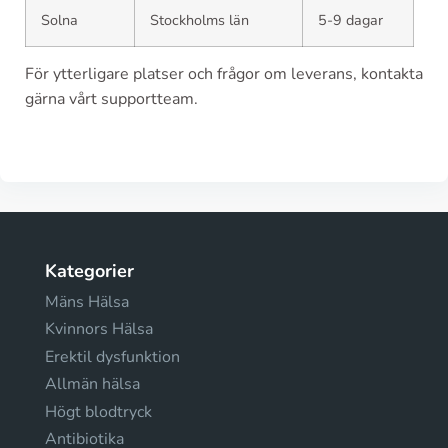
Solna
Stockholms län
5-9 dagar
För ytterligare platser och frågor om leverans, kontakta
gärna vårt supportteam.
Kategorier
Mäns Hälsa
Kvinnors Hälsa
Erektil dysfunktion
Allmän hälsa
Högt blodtryck
Antibiotika