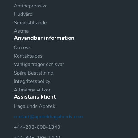
Antidepressiva
Hudvård
Smärtstillande
Astma
Användbar information
Om oss
Kontakta oss
Vanliga fragor och svar
Spåra Beställning
Integritetspolicy
Allmänna villkor
Assistans klient
Hagalunds Apotek
contact@apotekhagalunds.com
+44-203-608-1340
+44-808-189-1420