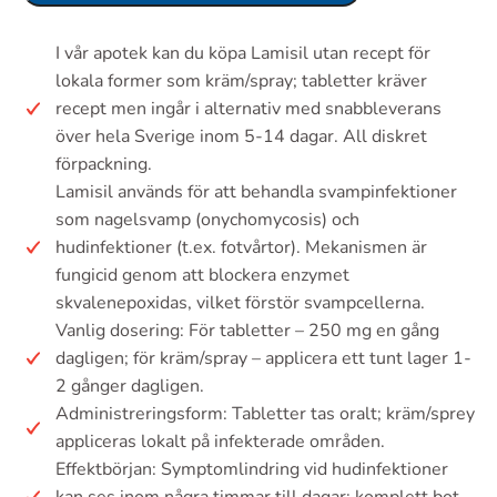
I vår apotek kan du köpa Lamisil utan recept för
lokala former som kräm/spray; tabletter kräver
recept men ingår i alternativ med snabbleverans
över hela Sverige inom 5-14 dagar. All diskret
förpackning.
Lamisil används för att behandla svampinfektioner
som nagelsvamp (onychomycosis) och
hudinfektioner (t.ex. fotvårtor). Mekanismen är
fungicid genom att blockera enzymet
skvalenepoxidas, vilket förstör svampcellerna.
Vanlig dosering: För tabletter – 250 mg en gång
dagligen; för kräm/spray – applicera ett tunt lager 1-
2 gånger dagligen.
Administreringsform: Tabletter tas oralt; kräm/sprey
appliceras lokalt på infekterade områden.
Effektbörjan: Symptomlindring vid hudinfektioner
kan ses inom några timmar till dagar; komplett bot