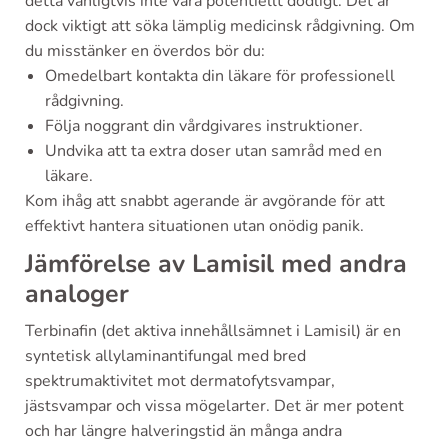
detta vanligtvis inte vara potentiellt dödligt. Det är
dock viktigt att söka lämplig medicinsk rådgivning. Om
du misstänker en överdos bör du:
Omedelbart kontakta din läkare för professionell
rådgivning.
Följa noggrant din vårdgivares instruktioner.
Undvika att ta extra doser utan samråd med en
läkare.
Kom ihåg att snabbt agerande är avgörande för att
effektivt hantera situationen utan onödig panik.
Jämförelse av Lamisil med andra
analoger
Terbinafin (det aktiva innehållsämnet i Lamisil) är en
syntetisk allylaminantifungal med bred
spektrumaktivitet mot dermatofytsvampar,
jästsvampar och vissa mögelarter. Det är mer potent
och har längre halveringstid än många andra