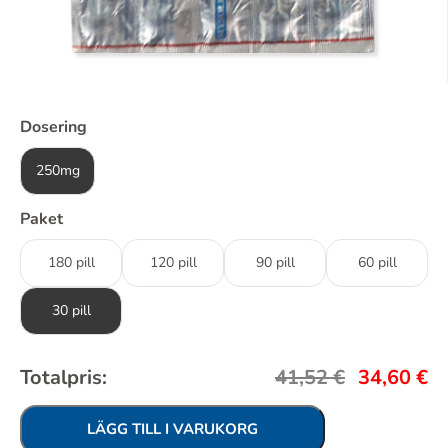
Dosering
250mg
Paket
180 pill
120 pill
90 pill
60 pill
30 pill
Totalpris:
41,52
€
34,60
€
LÄGG TILL I VARUKORG