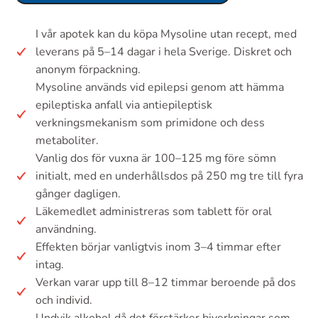
I vår apotek kan du köpa Mysoline utan recept, med
leverans på 5–14 dagar i hela Sverige. Diskret och
anonym förpackning.
Mysoline används vid epilepsi genom att hämma
epileptiska anfall via antiepileptisk
verkningsmekanism som primidone och dess
metaboliter.
Vanlig dos för vuxna är 100–125 mg före sömn
initialt, med en underhållsdos på 250 mg tre till fyra
gånger dagligen.
Läkemedlet administreras som tablett för oral
användning.
Effekten börjar vanligtvis inom 3–4 timmar efter
intag.
Verkan varar upp till 8–12 timmar beroende på dos
och individ.
Undvik alkohol då det förstärker biverkningar som