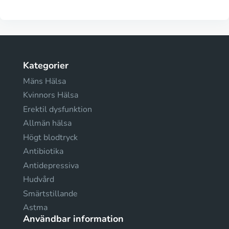
Kategorier
Mäns Hälsa
Kvinnors Hälsa
Erektil dysfunktion
Allmän hälsa
Högt blodtryck
Antibiotika
Antidepressiva
Hudvård
Smärtstillande
Astma
Användbar information