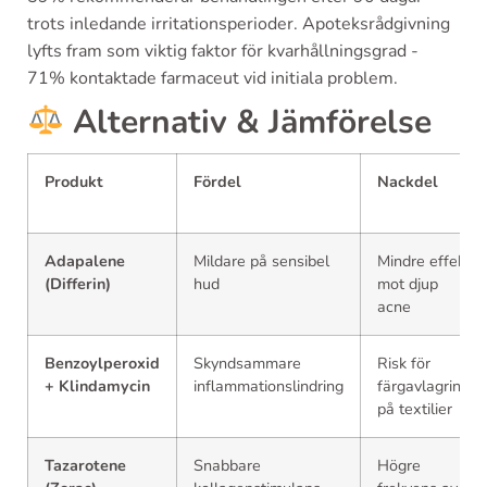
trots inledande irritationsperioder. Apoteksrådgivning
lyfts fram som viktig faktor för kvarhållningsgrad -
71% kontaktade farmaceut vid initiala problem.
Alternativ & Jämförelse
Produkt
Fördel
Nackdel
Adapalene
Mildare på sensibel
Mindre effekt
(Differin)
hud
mot djup
acne
Benzoylperoxid
Skyndsammare
Risk för
+ Klindamycin
inflammationslindring
färgavlagring
på textilier
Tazarotene
Snabbare
Högre