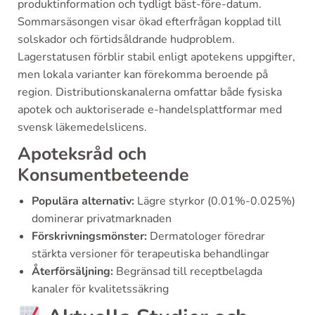
produktinformation och tydligt bäst-före-datum.
Sommarsäsongen visar ökad efterfrågan kopplad till
solskador och förtidsåldrande hudproblem.
Lagerstatusen förblir stabil enligt apotekens uppgifter,
men lokala varianter kan förekomma beroende på
region. Distributionskanalerna omfattar både fysiska
apotek och auktoriserade e-handelsplattformar med
svensk läkemedelslicens.
Apoteksråd och
Konsumentbeteende
Populära alternativ:
Lägre styrkor (0.01%-0.025%)
dominerar privatmarknaden
Förskrivningsmönster:
Dermatologer föredrar
stärkta versioner för terapeutiska behandlingar
Återförsäljning:
Begränsad till receptbelagda
kanaler för kvalitetssäkring