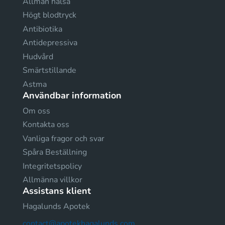
Allmän hälsa
Högt blodtryck
Antibiotika
Antidepressiva
Hudvård
Smärtstillande
Astma
Användbar information
Om oss
Kontakta oss
Vanliga fragor och svar
Spåra Beställning
Integritetspolicy
Allmänna villkor
Assistans klient
Hagalunds Apotek
contact@apotekhagalunds.com