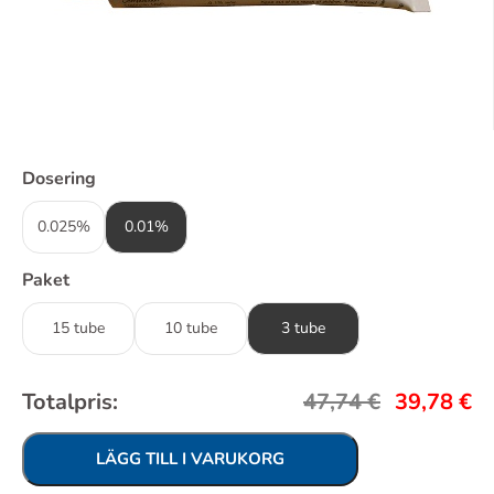
Dosering
0.025%
0.01%
Paket
15 tube
10 tube
3 tube
Totalpris:
47,74
€
39,78
€
LÄGG TILL I VARUKORG