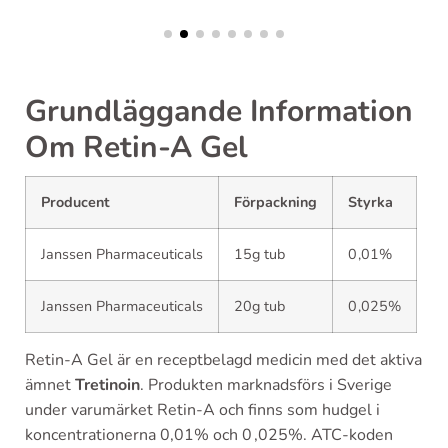
Grundläggande Information
Om Retin-A Gel
Producent
Förpackning
Styrka
Janssen Pharmaceuticals
15g tub
0 ,‌01%
Janssen Pharmaceuticals
20g tub
0 ,‌025%
Retin-A Gel är en receptbelagd medicin med det aktiva
ämnet
Tretinoin
. Produkten marknadsförs i Sverige
under varumärket Retin-A och finns som hudgel i
koncentrationerna 0,01% och 0 ,‌025%. ATC-koden