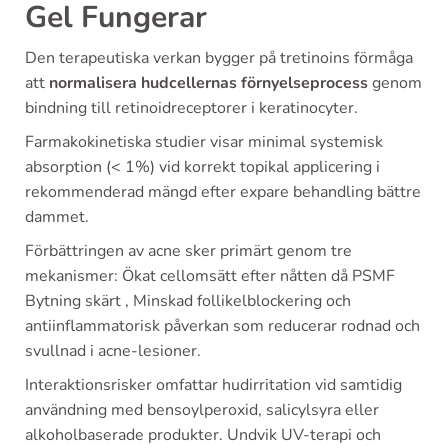
Gel Fungerar
Den terapeutiska verkan bygger på tretinoins förmåga
att
normalisera hudcellernas förnyelseprocess
genom
bindning till retinoidreceptorer i keratinocyter.
Farmakokinetiska studier visar minimal systemisk
absorption (< 1%) vid korrekt topikal applicering i
rekommenderad mängd efter expare behandling bättre
dammet.
Förbättringen av acne sker primärt genom tre
mekanismer: Ökat cellomsätt efter nåtten då PSMF
Bytning skärt , Minskad follikelblockering och
antiinflammatorisk påverkan som reducerar rodnad och
svullnad i acne-lesioner.
Interaktionsrisker omfattar hudirritation vid samtidig
användning med bensoylperoxid, salicylsyra eller
alkoholbaserade produkter. Undvik UV-terapi och