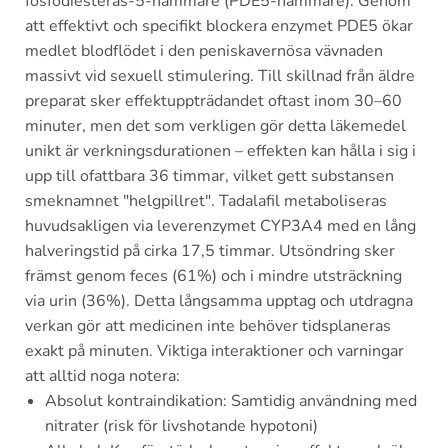
fosfodiesteras-5-hämmare (PDE5-hämmare). Genom
att effektivt och specifikt blockera enzymet PDE5 ökar
medlet blodflödet i den peniskavernösa vävnaden
massivt vid sexuell stimulering. Till skillnad från äldre
preparat sker effektuppträdandet oftast inom 30–60
minuter, men det som verkligen gör detta läkemedel
unikt är verkningsdurationen – effekten kan hålla i sig i
upp till ofattbara 36 timmar, vilket gett substansen
smeknamnet "helgpillret". Tadalafil metaboliseras
huvudsakligen via leverenzymet CYP3A4 med en lång
halveringstid på cirka 17,5 timmar. Utsöndring sker
främst genom feces (61%) och i mindre utsträckning
via urin (36%). Detta långsamma upptag och utdragna
verkan gör att medicinen inte behöver tidsplaneras
exakt på minuten. Viktiga interaktioner och varningar
att alltid noga notera:
Absolut kontraindikation: Samtidig användning med
nitrater (risk för livshotande hypotoni)