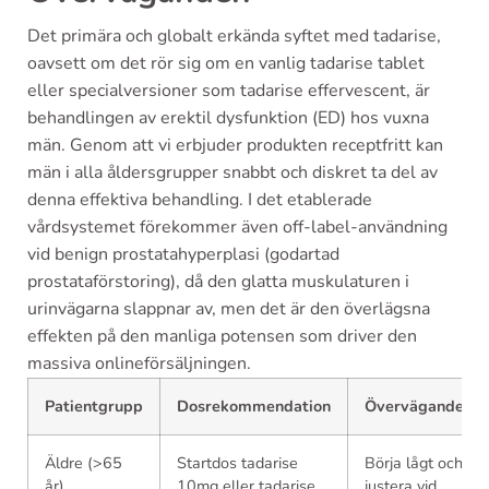
Det primära och globalt erkända syftet med tadarise,
oavsett om det rör sig om en vanlig tadarise tablet
eller specialversioner som tadarise effervescent, är
behandlingen av erektil dysfunktion (ED) hos vuxna
män. Genom att vi erbjuder produkten receptfritt kan
män i alla åldersgrupper snabbt och diskret ta del av
denna effektiva behandling. I det etablerade
vårdsystemet förekommer även off-label-användning
vid benign prostatahyperplasi (godartad
prostataförstoring), då den glatta muskulaturen i
urinvägarna slappnar av, men det är den överlägsna
effekten på den manliga potensen som driver den
massiva onlineförsäljningen.
Patientgrupp
Dosrekommendation
Överväganden
Äldre (>65
Startdos tadarise
Börja lågt och
år)
10mg eller tadarise
justera vid