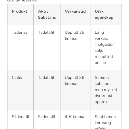
och likheterna:
Produkt
Aktiv
Verkanstid
Unik
Substans
egenskap
Tadarise
Tadalafil
Upp till 36
Lång
timmar
verkan,
"helgpiller",
säljs
receptfritt
online
Cialis
Tadalafil
Upp till 36
Samma
timmar
substans,
men mycket
dyrare på
apotek
Sildenafil
Sildenafil
4-6 timmar
Snabb men
kortvarig
effekt