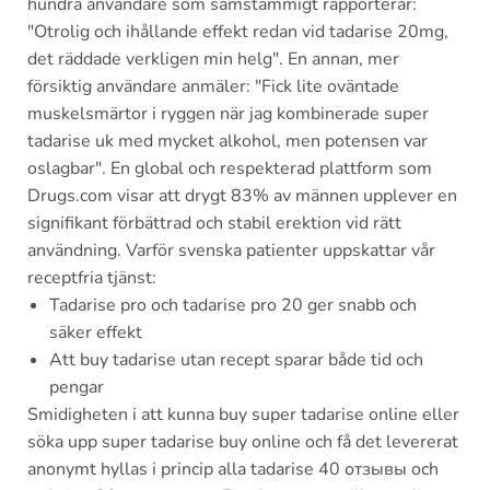
hundra användare som samstämmigt rapporterar:
"Otrolig och ihållande effekt redan vid tadarise 20mg,
det räddade verkligen min helg". En annan, mer
försiktig användare anmäler: "Fick lite oväntade
muskelsmärtor i ryggen när jag kombinerade super
tadarise uk med mycket alkohol, men potensen var
oslagbar". En global och respekterad plattform som
Drugs.com visar att drygt 83% av männen upplever en
signifikant förbättrad och stabil erektion vid rätt
användning. Varför svenska patienter uppskattar vår
receptfria tjänst:
Tadarise pro och tadarise pro 20 ger snabb och
säker effekt
Att buy tadarise utan recept sparar både tid och
pengar
Smidigheten i att kunna buy super tadarise online eller
söka upp super tadarise buy online och få det levererat
anonymt hyllas i princip alla tadarise 40 отзывы och