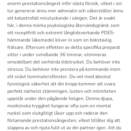
enorm prestationsångest inför nästa försök, vilket i sin
tur genererar ännu mer adrenalin och säkerställer ännu
ett katastrofalt misslyckande i sängen. Det är exakt
här, i denna mörka psykologiska återvändsgränd, som
ett receptfritt och extremt långtidsverkande PDE5-
hämmande läkemedel kliver in som en bokstavlig
frälsare. Eftersom effekten av detta specifika preparat
sitter i under svindlande 36 timmar, elimineras
omedelbart det oerhörda tidstrycket. Du behöver inte
stressa. Du behöver inte prestera på kommando inom
ett snävt tiominutersfönster. Du vet med absolut
fysiologisk säkerhet att din kropp kommer att svara
perfekt närhelst stämningen, lusten och intimiteten
uppstår under den pågående helgen. Denna djupa,
medicinska trygghet fungerar ofta som en mental
nyckel som slutgiltigt låser upp och raderar den
förlamande prestationsångesten, vilket tillåter dig att
slappna av och njuta fullt ut av din partner igen. Att du