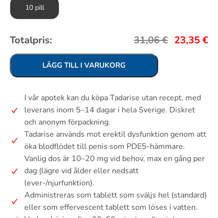
10 pill
Totalpris:
31,06
€
23,35
€
LÄGG TILL I VARUKORG
I vår apotek kan du köpa Tadarise utan recept, med
leverans inom 5–14 dagar i hela Sverige. Diskret
och anonym förpackning.
Tadarise används mot erektil dysfunktion genom att
öka blodflödet till penis som PDE5-hämmare.
Vanlig dos är 10–20 mg vid behov, max en gång per
dag (lägre vid ålder eller nedsatt
lever-/njurfunktion).
Administreras som tablett som sväljs hel (standard)
eller som effervescent tablett som löses i vatten.