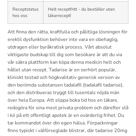
Receptstatus
Helt receptfritt - du beställer utan
hos oss
läkarrecept!
Att finna den rätta, kraftfulla och pålitliga lösningen för
erektil dysfunktion behöver inte vara en obehaglig,
utdragen eller byråkratisk process. Vårt absolut
viktigaste budskap till dig som besökare är att du via
vår säkra plattform kan köpa denna medicin helt och
hållet utan recept. Tadarise är en oerhört populär,
kliniskt testad och högkvalitativ generisk version av
den berömda substansen tadalafil (tadalafil tadarise),
och den distribueras tryggt till tusentals nöjda män
över hela Europa. Att slippa boka tid hos en läkare,
redogöra för sina mest privata problem och därefter stå
i kö på ett offentligt apotek är en ovärderlig frihet. Du
tar kommandot över din egen hälsa. Förpackningar
finns typiskt i välförseglade blistrar, där tadarise 20mg