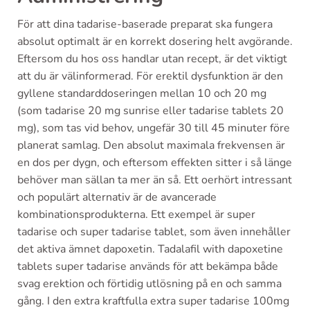
För att dina tadarise-baserade preparat ska fungera
absolut optimalt är en korrekt dosering helt avgörande.
Eftersom du hos oss handlar utan recept, är det viktigt
att du är välinformerad. För erektil dysfunktion är den
gyllene standarddoseringen mellan 10 och 20 mg
(som tadarise 20 mg sunrise eller tadarise tablets 20
mg), som tas vid behov, ungefär 30 till 45 minuter före
planerat samlag. Den absolut maximala frekvensen är
en dos per dygn, och eftersom effekten sitter i så länge
behöver man sällan ta mer än så. Ett oerhört intressant
och populärt alternativ är de avancerade
kombinationsprodukterna. Ett exempel är super
tadarise och super tadarise tablet, som även innehåller
det aktiva ämnet dapoxetin. Tadalafil with dapoxetine
tablets super tadarise används för att bekämpa både
svag erektion och förtidig utlösning på en och samma
gång. I den extra kraftfulla extra super tadarise 100mg