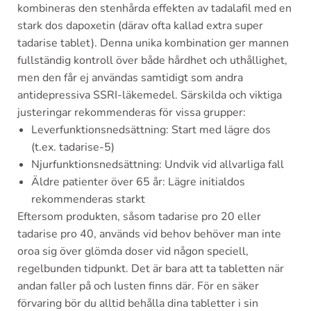
kombineras den stenhårda effekten av tadalafil med en
stark dos dapoxetin (därav ofta kallad extra super
tadarise tablet). Denna unika kombination ger mannen
fullständig kontroll över både hårdhet och uthållighet,
men den får ej användas samtidigt som andra
antidepressiva SSRI-läkemedel. Särskilda och viktiga
justeringar rekommenderas för vissa grupper:
Leverfunktionsnedsättning: Start med lägre dos
(t.ex. tadarise-5)
Njurfunktionsnedsättning: Undvik vid allvarliga fall
Äldre patienter över 65 år: Lägre initialdos
rekommenderas starkt
Eftersom produkten, såsom tadarise pro 20 eller
tadarise pro 40, används vid behov behöver man inte
oroa sig över glömda doser vid någon speciell,
regelbunden tidpunkt. Det är bara att ta tabletten när
andan faller på och lusten finns där. För en säker
förvaring bör du alltid behålla dina tabletter i sin