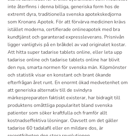
inte återfinns i denna billiga, generiska form hos de
extremt dyra, traditionella svenska apotekskedjorna
som Kronans Apotek. För att förvärva medicinen krävs
istället moderna, certifierade onlineapotek med bra
kundtjänst och garanterad expressleverans. Prisnivån
ligger vanligtvis på en bråkdel av vad originalet kostar.
Att hitta super tadarise tablets online, eller leta upp
tadarise online och tadarise tablets online har blivit
den nya, smarta normen för svenska män. Köpmönster
och statistik visar en konstant och brant ökande
efterfrågan året runt. En enormt ökad medvetenhet om
att generiska alternativ till de svindyra
märkespreparaten faktiskt existerar, har bidragit till
produktens omåttliga popularitet bland svenska
patienter som söker kraftfulla och framför allt
kostnadseffektiva lösningar. Oavsett om det gäller
tadarise 60 tadalafil eller en mildare dos, är
receptfriheten den stora revolutionen.