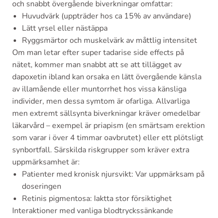
och snabbt övergående biverkningar omfattar:
Huvudvärk (uppträder hos ca 15% av användare)
Lätt yrsel eller nästäppa
Ryggsmärtor och muskelvärk av måttlig intensitet
Om man letar efter super tadarise side effects på
nätet, kommer man snabbt att se att tillägget av
dapoxetin ibland kan orsaka en lätt övergående känsla
av illamående eller muntorrhet hos vissa känsliga
individer, men dessa symtom är ofarliga. Allvarliga
men extremt sällsynta biverkningar kräver omedelbar
läkarvård – exempel är priapism (en smärtsam erektion
som varar i över 4 timmar oavbrutet) eller ett plötsligt
synbortfall. Särskilda riskgrupper som kräver extra
uppmärksamhet är:
Patienter med kronisk njursvikt: Var uppmärksam på
doseringen
Retinis pigmentosa: Iaktta stor försiktighet
Interaktioner med vanliga blodtryckssänkande