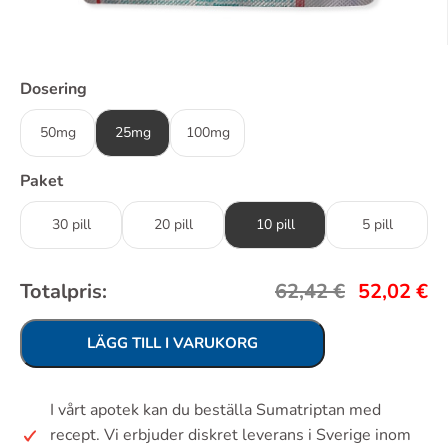
Dosering
50mg
25mg
100mg
Paket
30 pill
20 pill
10 pill
5 pill
Totalpris:
62,42
€
52,02
€
LÄGG TILL I VARUKORG
I vårt apotek kan du beställa Sumatriptan med
recept. Vi erbjuder diskret leverans i Sverige inom