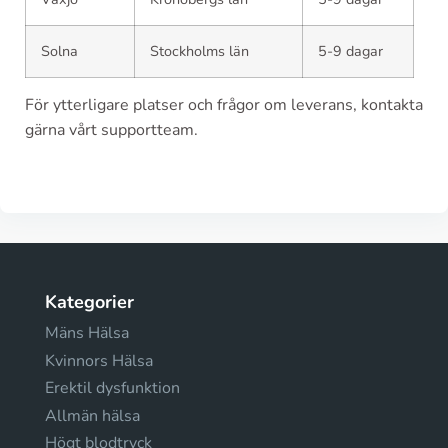
Solna
Stockholms län
5-9 dagar
För ytterligare platser och frågor om leverans, kontakta
gärna vårt supportteam.
Kategorier
Mäns Hälsa
Kvinnors Hälsa
Erektil dysfunktion
Allmän hälsa
Högt blodtryck