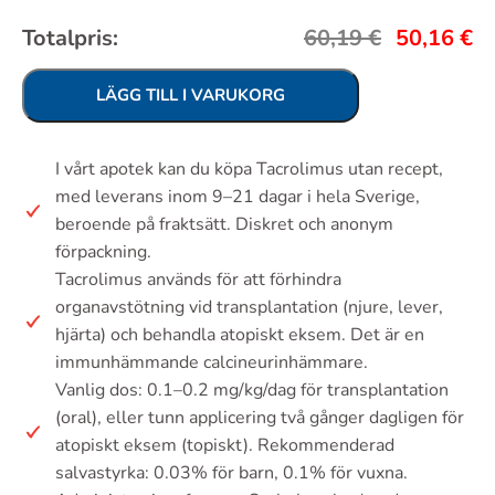
Totalpris:
60,19
€
50,16
€
LÄGG TILL I VARUKORG
I vårt apotek kan du köpa Tacrolimus utan recept,
med leverans inom 9–21 dagar i hela Sverige,
beroende på fraktsätt. Diskret och anonym
förpackning.
Tacrolimus används för att förhindra
organavstötning vid transplantation (njure, lever,
hjärta) och behandla atopiskt eksem. Det är en
immunhämmande calcineurinhämmare.
Vanlig dos: 0.1–0.2 mg/kg/dag för transplantation
(oral), eller tunn applicering två gånger dagligen för
atopiskt eksem (topiskt). Rekommenderad
salvastyrka: 0.03% för barn, 0.1% för vuxna.