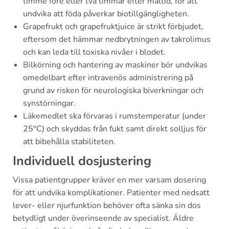
timme före eller två timmar efter måltid, för att
undvika att föda påverkar biotillgängligheten.
Grapefrukt och grapefruktjuice är strikt förbjudet,
eftersom det hämmar nedbrytningen av takrolimus
och kan leda till toxiska nivåer i blodet.
Bilkörning och hantering av maskiner bör undvikas
omedelbart efter intravenös administrering på
grund av risken för neurologiska biverkningar och
synstörningar.
Läkemedlet ska förvaras i rumstemperatur (under
25°C) och skyddas från fukt samt direkt solljus för
att bibehålla stabiliteten.
Individuell dosjustering
Vissa patientgrupper kräver en mer varsam dosering
för att undvika komplikationer. Patienter med nedsatt
lever- eller njurfunktion behöver ofta sänka sin dos
betydligt under överinseende av specialist. Äldre