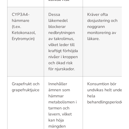
CYP3A4-
Dessa
Kräver ofta
hämmare
läkemedel
dosjustering och
(t.ex.
blockerar
noggrann
Ketokonazol,
nedbrytningen
monitorering av
Erytromycin)
av takrolimus,
läkare.
vilket leder till
kraftigt förhöjda
nivåer i kroppen
och ökad risk
för njurskador.
Grapefrukt och
Innehåller
Konsumtion bör
grapefruktjuice
ämnen som
undvikas helt under
hämmar
hela
metabolismen i
behandlingsperioden.
tarmen och
levern, vilket
kan höja
mängden