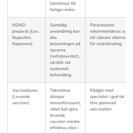
takrolimus till
farliga nivåer.
NSAID-
Samtidig
Paracetamol
preparat (t.ex.
användning kan
rekommenderas som
Ibuprofen,
öka
ett säkrare alternativ
Naproxen)
belastningen på
för smärtlindring.
njurarna
(nefrotoxicitet),
särskilt vid
systemisk
behandling.
Vaccinationer
Takrolimus
Rådgör med
(Levande
dämpar
specialist i god tid
vacciner)
immunförsvaret,
före planerad
vilket kan göra
vaccination.
levande
vacciner mindre
effektiva eller i