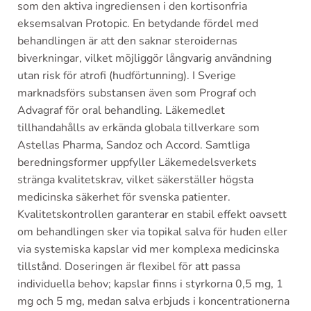
som den aktiva ingrediensen i den kortisonfria
eksemsalvan Protopic. En betydande fördel med
behandlingen är att den saknar steroidernas
biverkningar, vilket möjliggör långvarig användning
utan risk för atrofi (hudförtunning). I Sverige
marknadsförs substansen även som Prograf och
Advagraf för oral behandling. Läkemedlet
tillhandahålls av erkända globala tillverkare som
Astellas Pharma, Sandoz och Accord. Samtliga
beredningsformer uppfyller Läkemedelsverkets
stränga kvalitetskrav, vilket säkerställer högsta
medicinska säkerhet för svenska patienter.
Kvalitetskontrollen garanterar en stabil effekt oavsett
om behandlingen sker via topikal salva för huden eller
via systemiska kapslar vid mer komplexa medicinska
tillstånd. Doseringen är flexibel för att passa
individuella behov; kapslar finns i styrkorna 0,5 mg, 1
mg och 5 mg, medan salva erbjuds i koncentrationerna