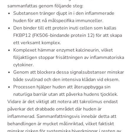
sammanfattas genom följande steg:
Substansen tränger djupt in i den inflammerade
huden för att nå målspecifika immunceller.
Den binder till ett protein inuti cellen som kallas
FKBP12 (FK506-bindande protein 12) för att skapa
ett verksamt komplex.
Komplexet hämmar enzymet kalcineurin, vilket
följaktligen stoppar frisättningen av inflammatoriska
cytokiner.
Genom att blockera dessa signalsubstanser minskar
både svullnad och den intensiva klådan vid eksem.
Processen hjälper huden att återuppbygga sin
naturliga barriär utan att påverka hudens tjocklek.
Vidare är det viktigt att notera att takrolimus endast
påverkar det drabbade området där huden är
inflammerad. Sammanfattningsvis innebär detta att
behandlingen är mycket målinriktad, vilket faktiskt
minskar risken för systemiska biverkningar i resten av