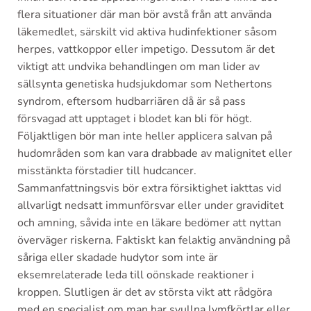
flera situationer där man bör avstå från att använda
läkemedlet, särskilt vid aktiva hudinfektioner såsom
herpes, vattkoppor eller impetigo. Dessutom är det
viktigt att undvika behandlingen om man lider av
sällsynta genetiska hudsjukdomar som Nethertons
syndrom, eftersom hudbarriären då är så pass
försvagad att upptaget i blodet kan bli för högt.
Följaktligen bör man inte heller applicera salvan på
hudområden som kan vara drabbade av malignitet eller
misstänkta förstadier till hudcancer.
Sammanfattningsvis bör extra försiktighet iakttas vid
allvarligt nedsatt immunförsvar eller under graviditet
och amning, såvida inte en läkare bedömer att nyttan
överväger riskerna. Faktiskt kan felaktig användning på
såriga eller skadade hudytor som inte är
eksemrelaterade leda till oönskade reaktioner i
kroppen. Slutligen är det av största vikt att rådgöra
med en specialist om man har svullna lymfkörtlar eller