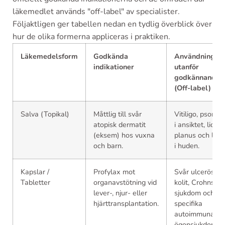
läkemedlet används "off-label" av specialister.
Följaktligen ger tabellen nedan en tydlig överblick över
hur de olika formerna appliceras i praktiken.
Läkemedelsform
Godkända
Användning
indikationer
utanför
godkännande
(Off-label)
Salva (Topikal)
Måttlig till svår
Vitiligo, psorias
atopisk dermatit
i ansiktet, liche
(eksem) hos vuxna
planus och lup
och barn.
i huden.
Kapslar /
Profylax mot
Svår ulcerös
Tabletter
organavstötning vid
kolit, Crohns
lever-, njur- eller
sjukdom och
hjärttransplantation.
specifika
autoimmuna
ögonsjukdomar.