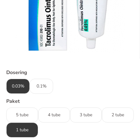
Dosering
0.03%
0.1%
Paket
5 tube
4 tube
3 tube
2 tube
1 tube