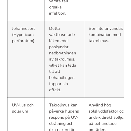
värsta fall
orsaka
infektion.
Johannesört
Detta
Bör inte användas i
(Hypericum
växtbaserade
kombination med
perforatum)
läkemedel
takrolimus.
påskyndar
nedbrytningen
av takrolimus,
vilket kan leda
till att
behandlingen
tappar sin
effekt.
UV-ljus och
Takrolimus kan
Använd hög
solarium
påverka hudens
solskyddsfaktor och
respons på UV-
undvik direkt solljus
strålning och
på behandlade
öka risken för
områden.