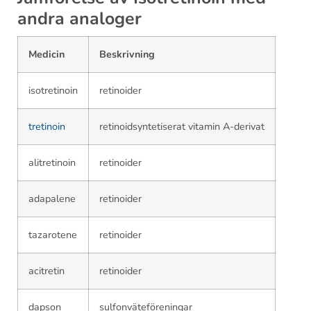
andra analoger
Medicin
Beskrivning
isotretinoin
retinoider
tretinoin
retinoidsyntetiserat vitamin A-derivat
alitretinoin
retinoider
adapalene
retinoider
tazarotene
retinoider
acitretin
retinoider
dapson
sulfonväteföreningar