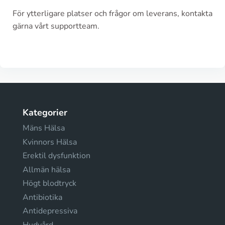
För ytterligare platser och frågor om leverans, kontakta
gärna vårt supportteam.
Kategorier
Mäns Hälsa
Kvinnors Hälsa
Erektil dysfunktion
Allmän hälsa
Högt blodtryck
Antibiotika
Antidepressiva
Hudvård