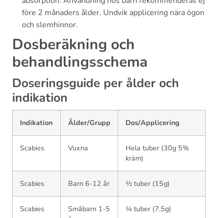
absorption. Användning hos barn rekommenderas ej
före 2 månaders ålder. Undvik applicering nära ögon
och slemhinnor.
Dosberäkning och
behandlingsschema
Doseringsguide per ålder och
indikation
Indikation
Ålder/Grupp
Dos/Applicering
Scabies
Vuxna
Hela tuber (30g 5%
kräm)
Scabies
Barn 6-12 år
½ tuber (15g)
Scabies
Småbarn 1-5
¼ tuber (7,5g)