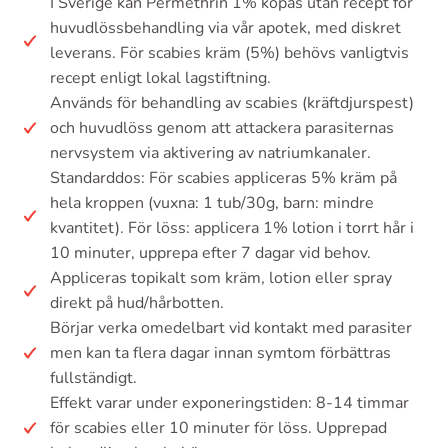
I Sverige kan Permethrin 1% köpas utan recept för
huvudlössbehandling via vår apotek, med diskret
leverans. För scabies kräm (5%) behövs vanligtvis
recept enligt lokal lagstiftning.
Används för behandling av scabies (kräftdjurspest)
och huvudlöss genom att attackera parasiternas
nervsystem via aktivering av natriumkanaler.
Standarddos: För scabies appliceras 5% kräm på
hela kroppen (vuxna: 1 tub/30g, barn: mindre
kvantitet). För löss: applicera 1% lotion i torrt hår i
10 minuter, upprepa efter 7 dagar vid behov.
Appliceras topikalt som kräm, lotion eller spray
direkt på hud/hårbotten.
Börjar verka omedelbart vid kontakt med parasiter
men kan ta flera dagar innan symtom förbättras
fullständigt.
Effekt varar under exponeringstiden: 8-14 timmar
för scabies eller 10 minuter för löss. Upprepad