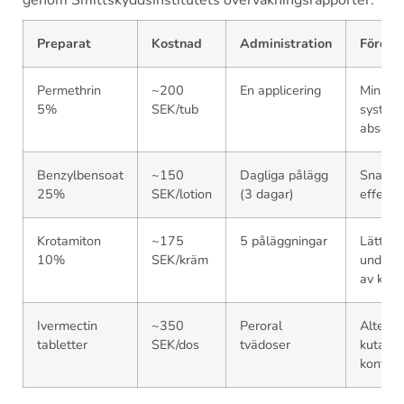
Preparat
Kostnad
Administration
Fördel
Permethrin
~200
En applicering
Minst
5%
SEK/tub
systema
absorpt
Benzylbensoat
~150
Dagliga pålägg
Snabb in
25%
SEK/lotion
(3 dagar)
effekt
Krotamiton
~175
5 påläggningar
Lätt
10%
SEK/kräm
undert
av klåd
Ivermectin
~350
Peroral
Alternat
tabletter
SEK/dos
tvädoser
kutan
kontrai