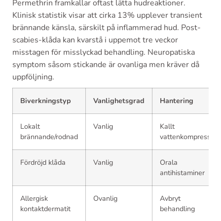
Permethrin framkallar oftast lätta hudreaktioner.
Klinisk statistik visar att cirka 13% upplever transient
brännande känsla, särskilt på inflammerad hud. Post-
scabies-klåda kan kvarstå i uppemot tre veckor
misstagen för misslyckad behandling. Neuropatiska
symptom såsom stickande är ovanliga men kräver då
uppföljning.
Biverkningstyp
Vanlighetsgrad
Hantering
Lokalt
Vanlig
Kallt
brännande/rodnad
vattenkompress
Fördröjd klåda
Vanlig
Orala
antihistaminer
Allergisk
Ovanlig
Avbryt
kontaktdermatit
behandling