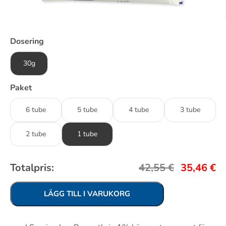
Dosering
30g
Paket
6 tube
5 tube
4 tube
3 tube
2 tube
1 tube
Totalpris:
42,55
€
35,46
€
LÄGG TILL I VARUKORG