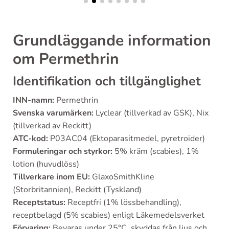
Grundläggande information
om Permethrin
Identifikation och tillgänglighet
INN-namn:
Permethrin
Svenska varumärken:
Lyclear (tillverkad av GSK), Nix
(tillverkad av Reckitt)
ATC-kod:
P03AC04 (Ektoparasitmedel, pyretroider)
Formuleringar och styrkor:
5% kräm (scabies), 1%
lotion (huvudlöss)
Tillverkare inom EU:
GlaxoSmithKline
(Storbritannien), Reckitt (Tyskland)
Receptstatus:
Receptfri (1% lössbehandling),
receptbelagd (5% scabies) enligt Läkemedelsverket
Förvaring:
Bevaras under 25°C, skyddas från ljus och