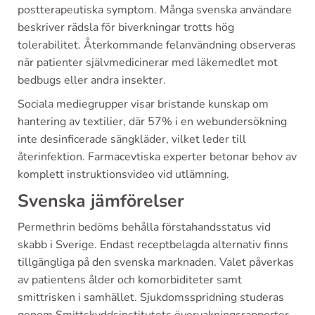
postterapeutiska symptom. Många svenska användare
beskriver rädsla för biverkningar trotts hög
tolerabilitet. Återkommande felanvändning observeras
när patienter självmedicinerar med läkemedlet mot
bedbugs eller andra insekter.
Sociala mediegrupper visar bristande kunskap om
hantering av textilier, där 57% i en webundersökning
inte desinficerade sängkläder, vilket leder till
återinfektion. Farmacevtiska experter betonar behov av
komplett instruktionsvideo vid utlämning.
Svenska jämförelser
Permethrin bedöms behålla förstahandsstatus vid
skabb i Sverige. Endast receptbelagda alternativ finns
tillgängliga på den svenska marknaden. Valet påverkas
av patientens ålder och komorbiditeter samt
smittrisken i samhället. Sjukdomsspridning studeras
genom Smittskyddsinstitutets övervakningsrapporter.