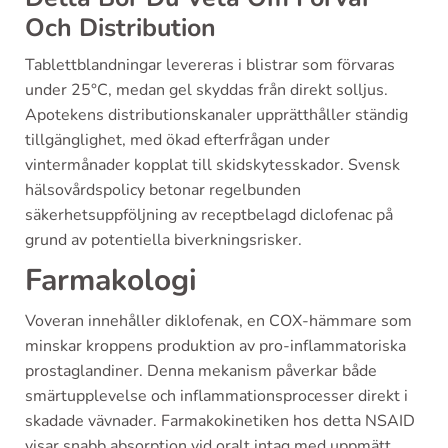
Och Distribution
Tablettblandningar levereras i blistrar som förvaras
under 25°C, medan gel skyddas från direkt solljus.
Apotekens distributionskanaler upprätthåller ständig
tillgänglighet, med ökad efterfrågan under
vintermånader kopplat till skidskytesskador. Svensk
hälsovårdspolicy betonar regelbunden
säkerhetsuppföljning av receptbelagd diclofenac på
grund av potentiella biverkningsrisker.
Farmakologi
Voveran innehåller diklofenak, en COX-hämmare som
minskar kroppens produktion av pro-inflammatoriska
prostaglandiner. Denna mekanism påverkar både
smärtupplevelse och inflammationsprocesser direkt i
skadade vävnader. Farmakokinetiken hos detta NSAID
visar snabb absorption vid oralt intag med uppmätt