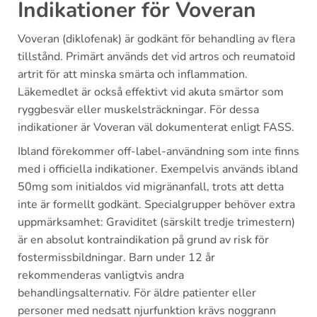
Indikationer för Voveran
Voveran (diklofenak) är godkänt för behandling av flera
tillstånd. Primärt används det vid artros och reumatoid
artrit för att minska smärta och inflammation.
Läkemedlet är också effektivt vid akuta smärtor som
ryggbesvär eller muskelsträckningar. För dessa
indikationer är Voveran väl dokumenterat enligt FASS.
Ibland förekommer off-label-användning som inte finns
med i officiella indikationer. Exempelvis används ibland
50mg som initialdos vid migränanfall, trots att detta
inte är formellt godkänt. Specialgrupper behöver extra
uppmärksamhet: Graviditet (särskilt tredje trimestern)
är en absolut kontraindikation på grund av risk för
fostermissbildningar. Barn under 12 år
rekommenderas vanligtvis andra
behandlingsalternativ. För äldre patienter eller
personer med nedsatt njurfunktion krävs noggrann