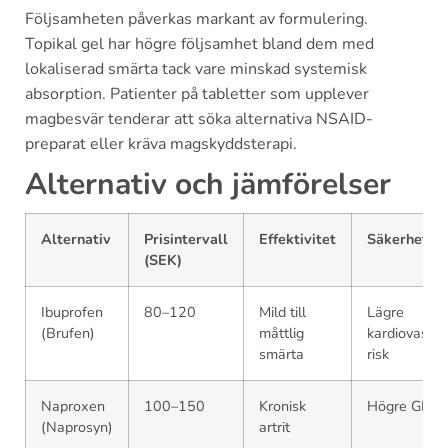
Följsamheten påverkas markant av formulering.
Topikal gel har högre följsamhet bland dem med
lokaliserad smärta tack vare minskad systemisk
absorption. Patienter på tabletter som upplever
magbesvär tenderar att söka alternativa NSAID-
preparat eller kräva magskyddsterapi.
Alternativ och jämförelser
Alternativ
Prisintervall
Effektivitet
Säkerhetspr
(SEK)
Ibuprofen
80–120
Mild till
Lägre
(Brufen)
måttlig
kardiovaskul
smärta
risk
Naproxen
100–150
Kronisk
Högre GI-ris
(Naprosyn)
artrit