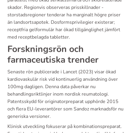
parallellt med ökad senkälssmärta och skidrelaterade
skador. Regionvis observeras prisskillnader -
storstadsregioner tenderar ha marginalt högre priser
än landsortsapotek. Dosformsprivilegier existerar;
receptfria gelformulär har ökad tillgänglighet jämfört
med receptbelagda tabletter.
Forskningsrön och
farmaceutiska trender
Senaste rön publicerade i Lancet (2023) visar ökad
kardiovaskulär risk vid kontinuerlig användning över
100mg dagligen. Denna data påverkar nu
behandlingsriktlinjer inom nordisk reumatologi.
Patentsskydd för originatorpreparat upphörde 2015
och flera EU-leverantörer som Sandoz marknadsför nu
generiska versioner.
Klinisk utveckling fokuserar på kombinationspreparat.