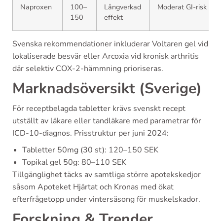
Naproxen
100–
Långverkad
Moderat GI-risk
150
effekt
Svenska rekommendationer inkluderar Voltaren gel vid
lokaliserade besvär eller Arcoxia vid kronisk arthritis
där selektiv COX-2-hämmning prioriseras.
Marknadsöversikt (Sverige)
För receptbelagda tabletter krävs svenskt recept
utställt av läkare eller tandläkare med parametrar för
ICD-10-diagnos. Prisstruktur per juni 2024:
Tabletter 50mg (30 st): 120–150 SEK
Topikal gel 50g: 80–110 SEK
Tillgänglighet täcks av samtliga större apotekskedjor
såsom Apoteket Hjärtat och Kronas med ökat
efterfrågetopp under vintersäsong för muskelskador.
Forskning & Trender