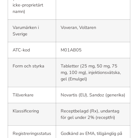
icke-proprietärt
namn)
Varumärken i
Voveran, Voltaren
Sverige
ATC-kod
M01AB05
Form och styrka
Tabletter (25 mg, 50 mg, 75
mg, 100 mg), injektionsvätska,
gel (Emulgel)
Tillverkare
Novartis (EU), Sandoz (generika)
Klassificering
Receptbelagd (Rx), undantag
för gel under 2% (receptfri)
Registreringsstatus
Godkänd av EMA, tillgänglig på