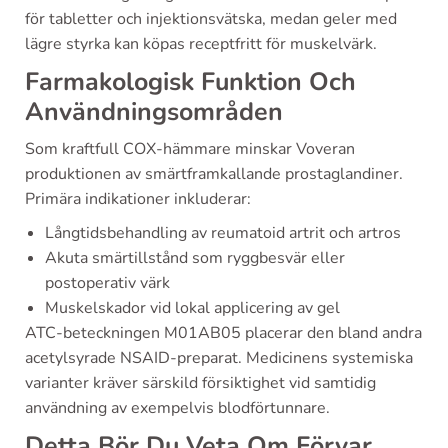
för tabletter och injektionsvätska, medan geler med
lägre styrka kan köpas receptfritt för muskelvärk.
Farmakologisk Funktion Och
Användningsområden
Som kraftfull COX-hämmare minskar Voveran
produktionen av smärtframkallande prostaglandiner.
Primära indikationer inkluderar:
Långtidsbehandling av reumatoid artrit och artros
Akuta smärtillstånd som ryggbesvär eller
postoperativ värk
Muskelskador vid lokal applicering av gel
ATC-beteckningen M01AB05 placerar den bland andra
acetylsyrade NSAID-preparat. Medicinens systemiska
varianter kräver särskild försiktighet vid samtidig
användning av exempelvis blodförtunnare.
Detta Bör Du Veta Om Förvar