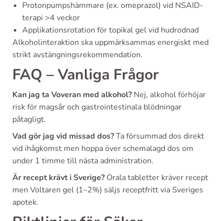
Protonpumpshämmare (ex. omeprazol) vid NSAID-
terapi >4 veckor
Applikationsrotation för topikal gel vid hudrodnad
Alkoholinteraktion ska uppmärksammas energiskt med
strikt avstängningsrekommendation.
FAQ – Vanliga Frågor
Kan jag ta Voveran med alkohol?
Nej, alkohol förhöjar
risk för magsår och gastrointestinala blödningar
påtagligt.
Vad gör jag vid missad dos?
Ta försummad dos direkt
vid ihågkomst men hoppa över schemalagd dos om
under 1 timme till nästa administration.
Är recept krävt i Sverige?
Orala tabletter kräver recept
men Voltaren gel (1–2%) säljs receptfritt via Sveriges
apotek.