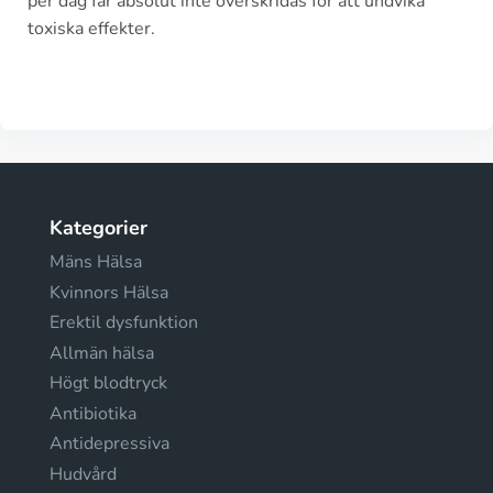
per dag får absolut inte överskridas för att undvika
toxiska effekter.
Kategorier
Mäns Hälsa
Kvinnors Hälsa
Erektil dysfunktion
Allmän hälsa
Högt blodtryck
Antibiotika
Antidepressiva
Hudvård