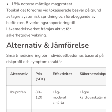
18% noterar måttliga magprotest
Topikal gel föredras vid lokaliserade besvär på grund
av lägre systemisk spridning och förebyggande av
bieffekter. Biverkningsrapportering till
Läkemedelsverket främjas aktivt för
säkerhetsövervakning.
Alternativ & Jämförelse
Smärtmedicinering bör individuellbedömas baserat på
riskprofil och symptomkaraktär
Alternativ
Pris
Effektivitet
Säkerhetsriskprofi
(SEK)
Ibuprofen
80–
Låg-
Lågre
120
moderat
kardiovaskulär risk
smärta